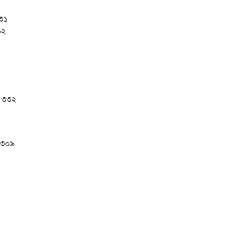
১৩১
৯২
ল ৩৩২
ল ৩০৯