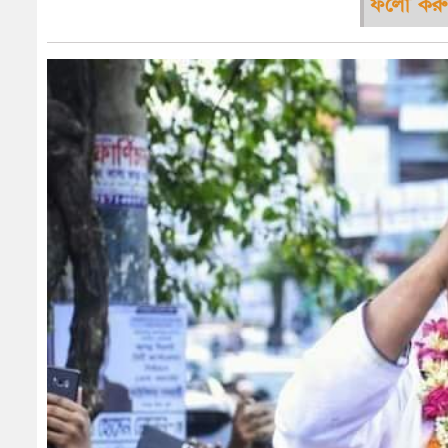
ফলো করু