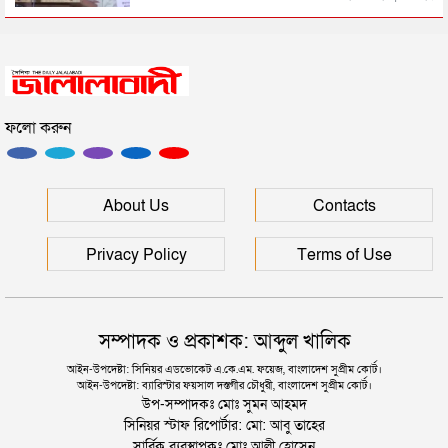
সিলেটে সড়ক দুর্ঘটনায় প্রাণ গেল যুবকের
ফলো করুন
ইউনূসকে সঙ্গে নিয়ে জুলাই স্মৃতি জাদুঘর উদ্বোধন করলেন
প্রধানমন্ত্রী
সিলেটে আরও দুইজনের মৃত্যু, হাসপাতালে ৩ শতাধিক
About Us
Contacts
Privacy Policy
Terms of Use
সম্পাদক ও প্রকাশক: আব্দুল খালিক
আইন-উপদেষ্টা: সিনিয়র এডভোকেট এ.কে.এম. ফয়েজ, বাংলাদেশ সুপ্রীম কোর্ট।
আইন-উপদেষ্টা: ব্যারিস্টার ফয়সাল দস্তগীর চৌধুরী, বাংলাদেশ সুপ্রীম কোর্ট।
উপ-সম্পাদকঃ মোঃ সুমন আহমদ
সিনিয়র স্টাফ রিপোর্টার: মো: আবু তাহের
সার্বিক ব্যবস্থাপকঃ মোঃ আলী হোসেন