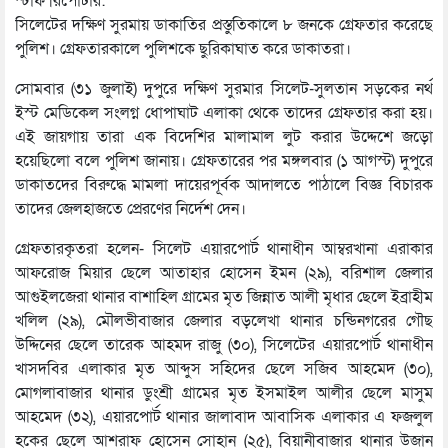
স্টাফ রিপোর্টার:
সিলেটের দক্ষিণ সুরমায় ডাকাতির প্রস্তুতিকালে ৮ জনকে গ্রেফতার করেছে
পুলিশ। গ্রেফতারকালে পুলিশকে ছুরিকাঘাত করে ডাকাতরা।
সোমবার (৩১ জুলাই) দুপুরে দক্ষিণ সুরমার সিলেট-সুলতান সড়কের নর্থ
ইস্ট মেডিকেল সংলগ্ন ধোপাঘাট এলাকা থেকে তাদের গ্রেফতার করা হয়।
এই জায়গায় তারা এক বিদেশির মালামাল লুট করার উদ্দেশে জড়ো
হয়েছিলো বলে পুলিশ জানায়। গ্রেফতারের পর মঙ্গলবার (১ আগস্ট) দুপুরে
ডাকাতদের বিরুদ্ধে মামলা দায়েরপূর্বক আদালতে পাঠালে বিজ্ঞ বিচারক
তাদের জেলহাজতে প্রেরণের নির্দেশ দেন।
গ্রেফতারকৃতরা হলেন- সিলেট এয়ারপোর্ট থানাধীন আম্বরখানা এরাকার
আফরোজ মিয়ার ছেলে আতাহার হোসেন ইমন (২৯), বরিশাল জেলার
আগুইলজেরা থানার বাশাহিল গ্রামের মৃত জিন্নাত আলী মৃধার ছেলে ইব্রাহীম
খলিল (২৯), মৌলভীবাজার জেলার বড়লেখা থানার চন্ডিনগরের গৌছ
উদ্দিনের ছেলে তারেক আহমদ রাজু (৩০), সিলেটের এয়ারপোর্ট থানাধীন
খাসদবির এলাকার মৃত আব্দুস সহিদের ছেলে সজিব আহমেদ (৩০),
মোগলাবাজার থানার ডুংশ্রী গ্রামের মৃত ইসমাইল আলীর ছেলে মাসুম
আহমেদ (৩২), এয়ারপোর্ট থানার জালাবাদ আবাসিক এলাকার এ ফজলুল
হকের ছেলে আশরাফ হোসেন সোহান (২৫), বিয়ানীবাজার থানার উজান