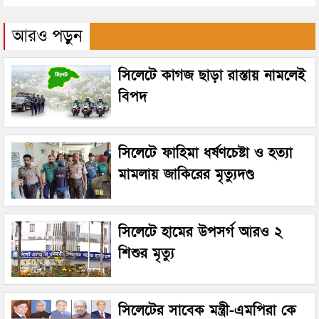
আরও পড়ুন
সিলেটে কাগজ ছাড়া রাস্তায় নামলেই
বিপদ
সিলেটে ফাহিমা ধর্ষণচেষ্টা ও হত্যা
মামলায় জাকিরের মৃত্যুদণ্ড
সিলেটে হামের উপসর্গ আরও ২
শিশুর মৃত্যু
সিলেটের সাবেক মন্ত্রী-এমপিরা কে