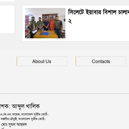
সিলেটে ইয়াবার বিশাল চা
২
About Us
Contacts
াশক: আব্দুল খালিক
কে.এম. ফয়েজ, বাংলাদেশ সুপ্রীম কোর্ট।
দস্তগীর চৌধুরী, বাংলাদেশ সুপ্রীম কোর্ট।
ঃ মোঃ সুমন আহমদ