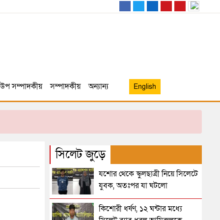
উপ সম্পাদকীয়
সম্পাদকীয়
অন্যান্য
English
সিলেট জুড়ে
যশোর থেকে স্কুলছাত্রী নিয়ে সিলেটে
যুবক, অতঃপর যা ঘটলো
কিশোরী ধর্ষণ, ১২ ঘন্টার মধ্যে