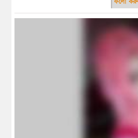
ফলো করু