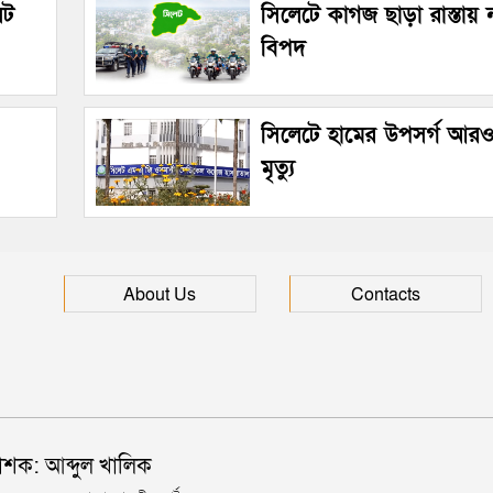
েট
সিলেটে কাগজ ছাড়া রাস্তায়
বিপদ
সিলেটে হামের উপসর্গ আরও
মৃত্যু
About Us
Contacts
াশক: আব্দুল খালিক