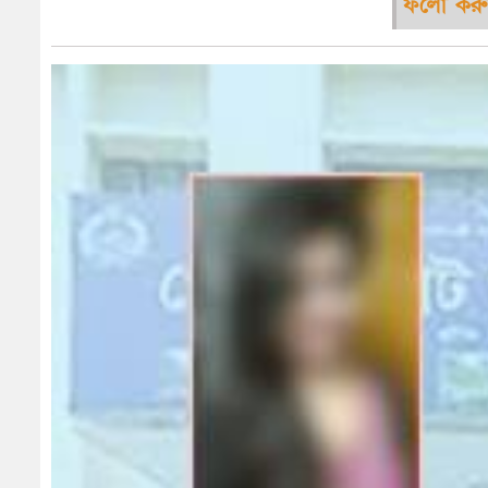
ফলো করু