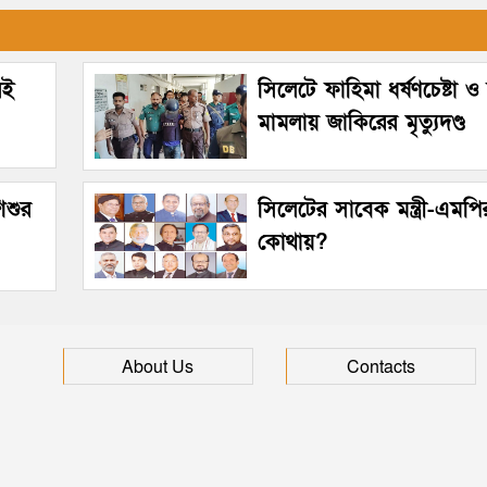
েই
সিলেটে ফাহিমা ধর্ষণচেষ্টা ও 
মামলায় জাকিরের মৃত্যুদণ্ড
িশুর
সিলেটের সাবেক মন্ত্রী-এমপি
কোথায়?
About Us
Contacts