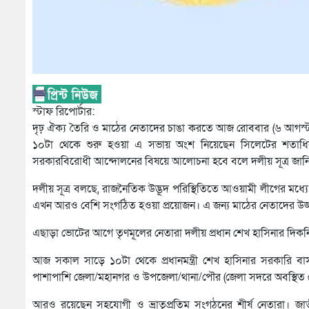
স্টাফ রিপোর্টার:
দৃঢ় ঐক্য তৈরি ও মাঠের নেতাদের চাঙা করতে আজ রোববার (৬ আগস্ট)
১০টা থেকে শুরু হওয়া এ সভায় অংশ নিয়েছেন সিলেটের শতাধি
সরকারবিরোধী আন্দোলনের বিষয়ে আলোচনা হবে বলে দলীয় সূত্র জান
দলীয় সূত্র বলছে, রাজনৈতিক উদ্ভূদ পরিস্থিতিতে আওয়ামী লীগের ম
এখন আরও বেশি সংগঠিত হওয়া প্রয়োজন। এ জন্য মাঠের নেতাদের উজ্জ
এছাড়া ভোটের আগে তৃণমূলের নেতারা দলীয় প্রধান শেখ হাসিনার দিকনির
আজ সকাল সাড়ে ১০টা থেকে প্রধানমন্ত্রী শেখ হাসিনার সরকারি 
পাশাপাশি জেলা/মহানগর ও উপজেলা/থানা/পৌর (জেলা সদরে অবস্থিত
আরও রয়েছেন সহযোগী ও ভ্রাতৃপ্রতিম সংগঠনের শীর্ষ নেতারা। জ