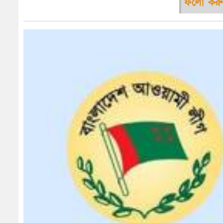
ফলো করু