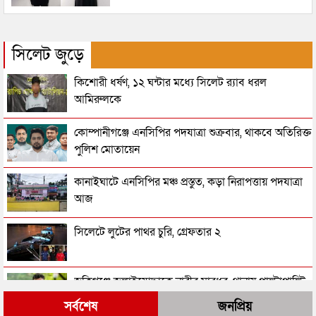
সিলেট জুড়ে
কিশোরী ধর্ষণ, ১২ ঘন্টার মধ্যে সিলেট র‌্যাব ধরল
আমিরুলকে
কোম্পানীগঞ্জে এনসিপির পদযাত্রা শুক্রবার, থাকবে অতিরিক্ত
পুলিশ মোতায়েন
কানাইঘাটে এনসিপির মঞ্চ প্রস্তুত, কড়া নিরাপত্তায় পদযাত্রা
আজ
সিলেটে লুটের পাথর চুরি, গ্রেফতার ২
জকিগঞ্জে জুলাইযোদ্ধাকে নারীর মারধর, থানায় পাল্টাপাল্টি
অভিযোগ
সর্বশেষ
জনপ্রিয়