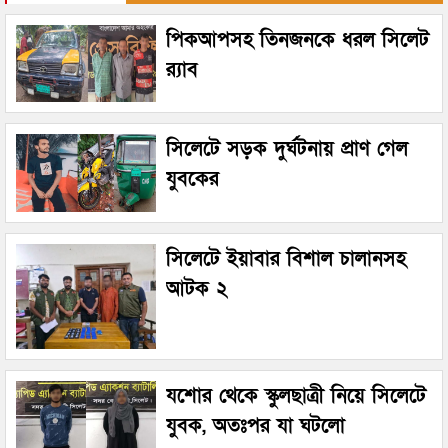
পিকআপসহ তিনজনকে ধরল সিলেট
র‌্যাব
সিলেটে সড়ক দুর্ঘটনায় প্রাণ গেল
যুবকের
সিলেটে ইয়াবার বিশাল চালানসহ
আটক ২
যশোর থেকে স্কুলছাত্রী নিয়ে সিলেটে
যুবক, অতঃপর যা ঘটলো