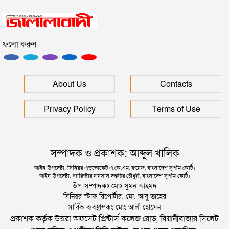
সিলেটে সড়ক দুর্ঘটনায় প্রাণ গেল যুবকের
ফলো করুন
ইউনূসকে সঙ্গে নিয়ে জুলাই স্মৃতি জাদুঘর উদ্বোধন করলেন
প্রধানমন্ত্রী
সিলেটে আরও দুইজনের মৃত্যু, হাসপাতালে ৩ শতাধিক
About Us
Contacts
Privacy Policy
Terms of Use
সম্পাদক ও প্রকাশক: আব্দুল খালিক
আইন-উপদেষ্টা: সিনিয়র এডভোকেট এ.কে.এম. ফয়েজ, বাংলাদেশ সুপ্রীম কোর্ট।
আইন-উপদেষ্টা: ব্যারিস্টার ফয়সাল দস্তগীর চৌধুরী, বাংলাদেশ সুপ্রীম কোর্ট।
উপ-সম্পাদকঃ মোঃ সুমন আহমদ
সিনিয়র স্টাফ রিপোর্টার: মো: আবু তাহের
সার্বিক ব্যবস্থাপকঃ মোঃ আলী হোসেন
প্রকাশক কর্তৃক উত্তরা অফসেট প্রিন্টার্স কলেজ রোড, বিয়ানীবাজার সিলেট