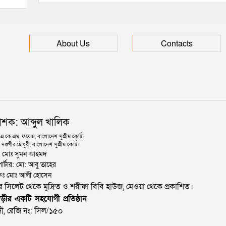
About Us
Contacts
াশক: আব্দুল খালিক
কে.এম. ফয়েজ, বাংলাদেশ সুপ্রীম কোর্ট।
দস্তগীর চৌধুরী, বাংলাদেশ সুপ্রীম কোর্ট।
ঃ মোঃ সুমন আহমদ
োর্টার: মো: আবু তাহের
থাপকঃ মোঃ আলী হোসেন
জার সিলেট থেকে মুদ্রিত ও শরীফা বিবি হাউজ, মেওয়া থেকে প্রকাশিত।
ড়ীর একটি সহযোগী প্রতিষ্ঠান
ী, রেজি নং: সিল/১৫০