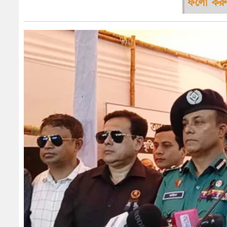
ফলো করু