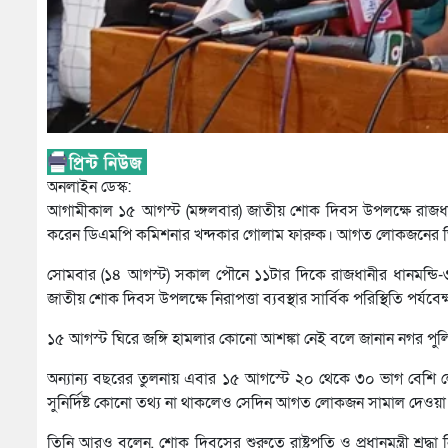
অনলাইন ডেস্ক:
আগামীকাল ১৫ আগস্ট (মঙ্গলবার) জাতীয় শোক দিবস উপলক্ষে রাজধান
করেন ডিএমপি কমিশনার খন্দকার গোলাম ফারুক। আগত লোকজনের ভিড় স
সোমবার (১৪ আগস্ট) সকাল পৌনে ১১টার দিকে রাজধানীর ধানমন্ডি-৩২
জাতীয় শোক দিবস উপলক্ষে নিরাপত্তা ব্যবস্থার সার্বিক পরিস্থিতি পর্
১৫ আগস্ট ঘিরে জঙ্গি হামলার কোনো আশঙ্কা নেই বলে জানান নগর পুলিশের
অন্যান্য বছরের তুলনায় এবার ১৫ আগস্টে ২০ থেকে ৩০ ভাগ বেশি 
সুনির্দিষ্ট কোনো তথ্য না থাকলেও সেদিন আগত লোকজন সামাল দেওয়া প
তিনি আরও বলেন, শোক দিবসের শুরুতে রাষ্ট্রপতি ও প্রধানমন্ত্রী শ্রদ