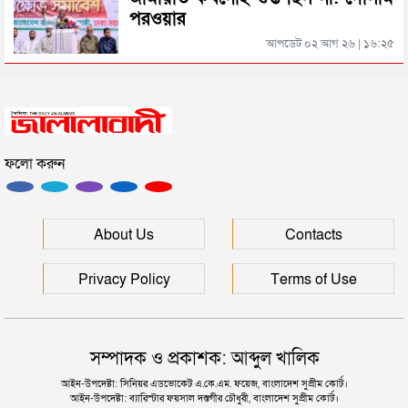
পরওয়ার
“দুর্নীতিতে চ্যাম্পিয়ন হওয়ার সহজ উপায় সংসদ সদস্য এবং
আপডেট ০২ আগ ২৬ | ১৬:২৫
প্রশাসন একাকার হয়ে যাওয়া”
রাষ্ট্রপতি নির্বাচনের তারিখ ঘোষণা
ফলো করুন
সিলেটে ফাহিমা ধর্ষণচেষ্টা ও হত্যা মামলায় জাকিরের
মৃত্যুদণ্ড
সিলেটে হামের উপসর্গ আরও ২ শিশুর মৃত্যু
About Us
Contacts
Privacy Policy
Terms of Use
সম্পাদক ও প্রকাশক: আব্দুল খালিক
আইন-উপদেষ্টা: সিনিয়র এডভোকেট এ.কে.এম. ফয়েজ, বাংলাদেশ সুপ্রীম কোর্ট।
আইন-উপদেষ্টা: ব্যারিস্টার ফয়সাল দস্তগীর চৌধুরী, বাংলাদেশ সুপ্রীম কোর্ট।