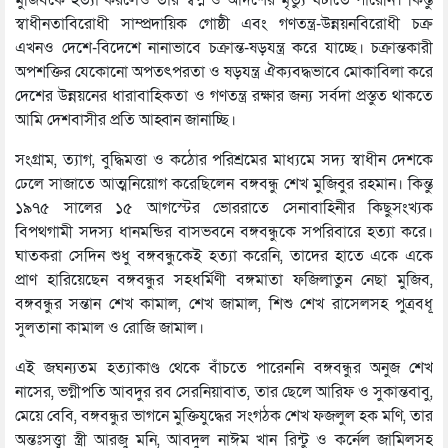
স্বাধীনতাবিরোধী সাম্প্রদায়িক গোষ্ঠী এবং গণতন্ত্র-উন্নয়নবিরোধী চক্র
এখনও দেশে-বিদেশে নানাভাবে চক্রান্ত-ষড়যন্ত্র করে যাচ্ছে। চক্রান্তকারী
অপশক্তির যেকোনো অপতৎপরতা ও ষড়যন্ত্র ঐক্যবদ্ধভাবে মোকাবিলা করে
দেশের উন্নয়নের ধারাবাহিকতা ও গণতন্ত্র রক্ষার জন্য সর্বদা প্রস্তুত থাকতে
আমি দেশবাসীর প্রতি আহ্বান জানাচ্ছি।
সংগ্রাম, ত্যাগ, বুদ্ধিমত্তা ও কঠোর পরিশ্রমের মাধ্যমে সদ্য স্বাধীন দেশকে
ঢেলে সাজাতে আত্মনিয়োগ করেছিলেন বঙ্গবন্ধু শেখ মুজিবুর রহমান। কিন্তু
১৯৭৫ সালের ১৫ আগস্টের ভোররাতে সেনাবাহিনীর কিছুসংখ্যক
বিপথগামী সদস্য ধানমন্ডির বাসভবনে বঙ্গবন্ধুকে সপরিবারে হত্যা করে।
ঘাতকরা সেদিন শুধু বঙ্গবন্ধুকেই হত্যা করেনি, তাদের হাতে একে একে
প্রাণ হারিয়েছেন বঙ্গবন্ধুর সহধর্মিণী বঙ্গমাতা ফজিলাতুন নেছা মুজিব,
বঙ্গবন্ধুর সন্তান শেখ কামাল, শেখ জামাল, শিশু শেখ রাসেলসহ পুত্রবধূ
সুলতানা কামাল ও রোজি জামাল।
এই জঘন্যতম হত্যাকাণ্ড থেকে বাঁচতে পারেননি বঙ্গবন্ধুর অনুজ শেখ
নাসের, ভগ্নীপতি আবদুর রব সেরনিয়াবাত, তার ছেলে আরিফ ও সুকান্তবাবু,
মেয়ে বেবি, বঙ্গবন্ধুর ভাগনে মুক্তিযুদ্ধের সংগঠক শেখ ফজলুল হক মণি, তার
অন্তঃসত্ত্বা স্ত্রী আরজু মনি, আবদুল নাঈম খান রিন্টু ও কর্নেল জামিলসহ