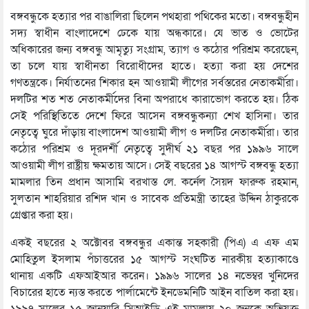
বঙ্গবন্ধুকে হত্যার পর বাঙালিরা ছিলেন পথহারা পথিকের মতো। বঙ্গবন্ধুহীন
সদ্য স্বাধীন বাংলাদেশে ঢেকে যায় অন্ধকারে। যে ভাত ও ভোটের
অধিকারের জন্য বঙ্গবন্ধু আমৃত্যু সংগ্রাম, ত্যাগ ও কঠোর পরিশ্রম করেছেন,
তা চলে যায় স্বাধীনতা বিরোধীদের হাতে। হত্যা করা হয় দেশের
গণতন্ত্রকে। নির্যাতনের শিকার হন আওয়ামী লীগের সর্বস্তরের নেতাকর্মীরা।
দলটির শত শত নেতাকর্মীদের বিনা অপরাধে কারাভোগ করতে হয়। ঠিক
সেই পরিস্থিতিতে দেশে ফিরে আসেন বঙ্গবন্ধুকন্যা শেখ হাসিনা। তার
নেতৃত্বে ঘুরে দাঁড়ায় বাংলাদেশ আওয়ামী লীগ ও দলটির নেতাকর্মীরা। তার
কঠোর পরিশ্রম ও দূরদর্শী নেতৃত্বে সুদীর্ঘ ২১ বছর পর ১৯৯৬ সালে
আওয়ামী লীগ রাষ্ট্রীয় ক্ষমতায় আসে। সেই বছরের ১৪ আগস্ট বঙ্গবন্ধু হত্যা
মামলার তিন প্রধান আসামি বরখাস্ত লে. কর্নেল সৈয়দ ফারুক রহমান,
সুলতান শাহরিয়ার রশিদ খান ও সাবেক প্রতিমন্ত্রী তাহের উদ্দিন ঠাকুরকে
গ্রেপ্তার করা হয়।
একই বছরের ২ অক্টোবর বঙ্গবন্ধুর একান্ত সহকারী (পিএ) এ এফ এম
মোহিতুল ইসলাম পঁচাত্তরের ১৫ আগস্ট সংঘটিত নারকীয় হত্যাকাণ্ডে
থানায় একটি এফআইআর করেন। ১৯৯৬ সালের ১৪ নভেম্বর খুনিদের
বিচারের হাতে ন্যস্ত করতে পার্লামেন্টে ইনডেমনিটি আইন বাতিল করা হয়।
১৯৯৭ সালের ১৫ জানুয়ারি সিআইডি এই মামলায় ২০ জনকে অভিযুক্ত