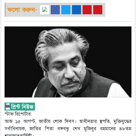
ফলো করুন-
স্টাফ রিপোর্টার:
আজ ১৫ আগস্ট, জাতীয় শোক দিবস। স্বাধীনতার স্থপতি, মুক্তিযুদ্ধের
সর্বাধিনায়ক, জাতির পিতা বঙ্গবন্ধু শেখ মুজিবুর রহমানের ৪৮তম
শাহাদাতবার্ষিকী।