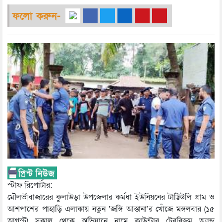
ফলো করুন-
স্টাফ রিপোর্টার:
মৌলভীবাজারের কুলাউড়া উপজেলার কর্মধা ইউনিয়নের টাট্টিউলি গ্রাম ও
আশপাশের পাহাড়ি এলাকায় নতুন ‘জঙ্গি আস্তানা’র খোঁজে মঙ্গলবার (১৫
আগস্ট) সকাল থেকে অভিযানে নামে কাউন্টার টেররিজম অ্যান্ড