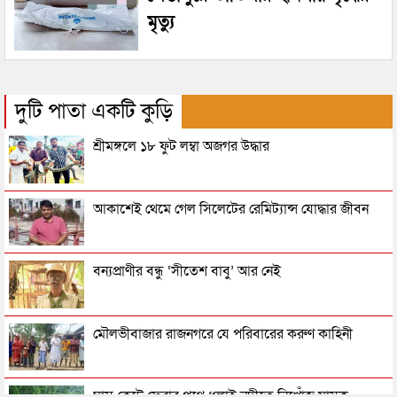
মৃত্যু
দুটি পাতা একটি কুড়ি
শ্রীমঙ্গলে ১৮ ফুট লম্বা অজগর উদ্ধার
আকাশেই থেমে গেল সিলেটের রেমিট্যান্স যোদ্ধার জীবন
বন্যপ্রাণীর বন্ধু ‘সীতেশ বাবু’ আর নেই
মৌলভীবাজার রাজনগরে যে পরিবারের করুণ কাহিনী
ঘাস কেটে ফেরার পথে ধলাই নদীতে নিখোঁজ মাসুক