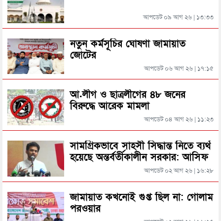
বাংলাদেশি নিহত
আপডেট ০৯ আগ ২৬ | ১৩:৩৩
পরিবহণ শ্রমিক সংঘর্ষ, হত্যা মামলায় রঞ্জু গ্রেফতার
সিলেটে আরও ৩ জনের প্রাণহানী, পরিস্থিতি এখনো ভয়াবহ
নতুন কর্মসূচির ঘোষণা জামায়াত
জোটের
যে কারণে মৌলভীবাজারে বিজিবি মোতায়েন
আপডেট ০৬ আগ ২৬ | ১৭:১৫
মহেশখালীর মাতারবাড়িতে পৌঁছেছেন প্রধানমন্ত্রী
সিলেটে ভারতীয় পণ্যসহ ৮ জন গ্রেফতার, ট্রাক-বাস জব্দ
আ.লীগ ও ছাত্রলীগের ৪৮ জনের
বিরুদ্ধে আরেক মামলা
হেলিকপ্টারে মহেশখালীর পথে প্রধানমন্ত্রী
আপডেট ০৪ আগ ২৬ | ১১:২৩
বড়লেখায় যে কারণে জামায়াত নেতা গ্রেফতার
পিকআপসহ তিনজনকে ধরল সিলেট র‌্যাব
সামগ্রিকভাবে সাহসী সিদ্ধান্ত নিতে ব্যর্থ
হয়েছে অন্তর্বর্তীকালীন সরকার: আসিফ
মাহমুদ
আপডেট ০২ আগ ২৬ | ১৬:২৮
সিলেটে কাগজ ছাড়া রাস্তায় নামলেই বিপদ
জামায়াত কখনোই গুপ্ত ছিল না: গোলাম
পরওয়ার
নতুন কর্মসূচির ঘোষণা জামায়াত জোটের