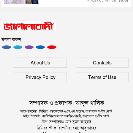
আপডেট ০২ আগ ২৬ | ১৬:২৫
“দুর্নীতিতে চ্যাম্পিয়ন হওয়ার সহজ উপায় সংসদ সদস্য এবং
প্রশাসন একাকার হয়ে যাওয়া”
ফলো করুন
রাষ্ট্রপতি নির্বাচনের তারিখ ঘোষণা
সিলেটে ফাহিমা ধর্ষণচেষ্টা ও হত্যা মামলায় জাকিরের
About Us
Contacts
মৃত্যুদণ্ড
Privacy Policy
Terms of Use
সম্পাদক ও প্রকাশক: আব্দুল খালিক
আইন-উপদেষ্টা: সিনিয়র এডভোকেট এ.কে.এম. ফয়েজ, বাংলাদেশ সুপ্রীম কোর্ট।
আইন-উপদেষ্টা: ব্যারিস্টার ফয়সাল দস্তগীর চৌধুরী, বাংলাদেশ সুপ্রীম কোর্ট।
উপ-সম্পাদকঃ মোঃ সুমন আহমদ
সিনিয়র স্টাফ রিপোর্টার: মো: আবু তাহের