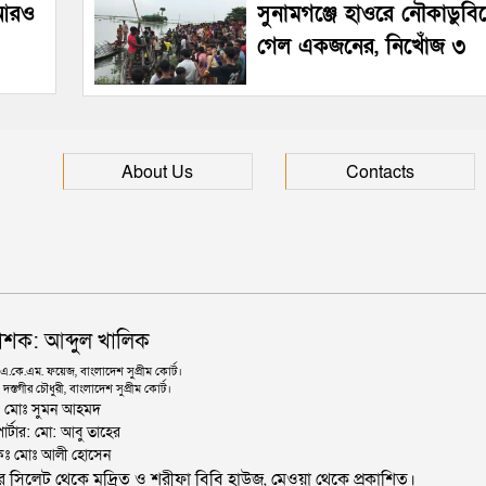
 আরও
সুনামগঞ্জে হাওরে নৌকাডুবিত
গেল একজনের, নিখোঁজ ৩
About Us
Contacts
াশক: আব্দুল খালিক
কে.এম. ফয়েজ, বাংলাদেশ সুপ্রীম কোর্ট।
দস্তগীর চৌধুরী, বাংলাদেশ সুপ্রীম কোর্ট।
ঃ মোঃ সুমন আহমদ
োর্টার: মো: আবু তাহের
থাপকঃ মোঃ আলী হোসেন
জার সিলেট থেকে মুদ্রিত ও শরীফা বিবি হাউজ, মেওয়া থেকে প্রকাশিত।