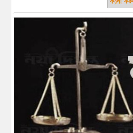
ফলো করু