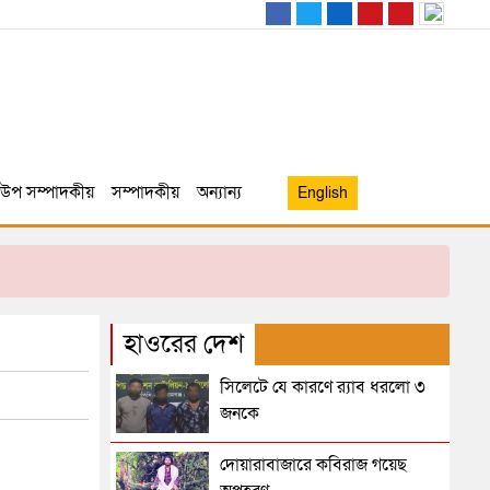
উপ সম্পাদকীয়
সম্পাদকীয়
অন্যান্য
English
হাওরের দেশ
সিলেটে যে কারণে র‌্যাব ধরলো ৩
জনকে
দোয়ারাবাজারে কবিরাজ গয়েছ