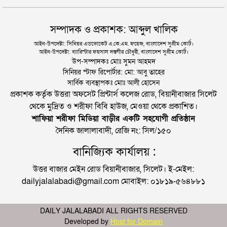
সম্পাদক ও প্রকাশক: আব্দুল খালিক
আইন-উপদেষ্টা: সিনিয়র এডভোকেট এ.কে.এম. ফয়েজ, বাংলাদেশ সুপ্রীম কোর্ট।
আইন-উপদেষ্টা: ব্যারিস্টার ফয়সাল দস্তগীর চৌধুরী, বাংলাদেশ সুপ্রীম কোর্ট।
উপ-সম্পাদকঃ মোঃ সুমন আহমদ
সিনিয়র স্টাফ রিপোর্টার: মো: আবু তাহের
সার্বিক ব্যবস্থাপকঃ মোঃ আলী হোসেন
প্রকাশক কর্তৃক উত্তরা অফসেট প্রিন্টার্স কলেজ রোড, বিয়ানীবাজার সিলেট
থেকে মুদ্রিত ও শরীফা বিবি হাউজ, মেওয়া থেকে প্রকাশিত।
শাফিয়া শরীফা মিডিয়া বাড়ীর একটি সহযোগী প্রতিষ্ঠান
দৈনিক জালালাবাদী, রেজি নং: সিল/১৫০
বানিজ্যিক কার্যালয় :
উত্তর বাজার মেইন রোড বিয়ানীবাজার, সিলেট। ই-মেইল:
dailyjalalabadi@gmail.com মোবাইল: ০১৮১৯-৫৬৪৮৮১
DAILY JALALABADI ALL RIGHTS RESERVED
Developed by
Host for Domain