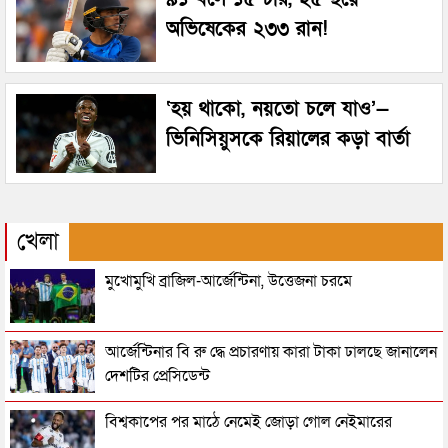
অভিষেকের ২৩৩ রান!
‘হয় থাকো, নয়তো চলে যাও’—
ভিনিসিয়ুসকে রিয়ালের কড়া বার্তা
খেলা
মুখোমুখি ব্রাজিল-আর্জেন্টিনা, উত্তেজনা চরমে
আর্জেন্টিনার বি রু দ্ধে প্রচারণায় কারা টাকা ঢালছে জানালেন
দেশটির প্রেসিডেন্ট
বিশ্বকাপের পর মাঠে নেমেই জোড়া গোল নেইমারের