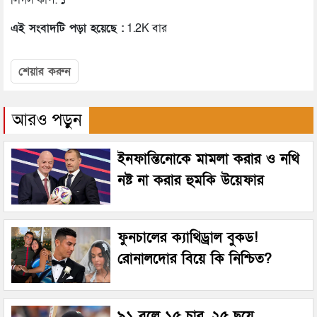
লিগস কাপ: ১
এই সংবাদটি পড়া হয়েছে :
1.2K বার
শেয়ার করুন
আরও পড়ুন
ইনফান্তিনোকে মামলা করার ও নথি
নষ্ট না করার হুমকি উয়েফার
ফুনচালের ক্যাথিড্রাল বুকড!
রোনালদোর বিয়ে কি নিশ্চিত?
৯১ বলে ১৫ চার, ২৫ ছয়ে