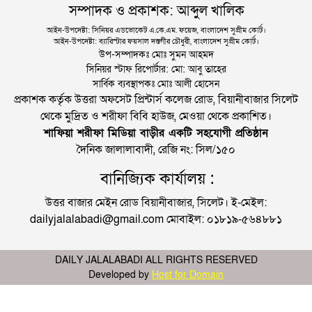
সম্পাদক ও প্রকাশক: আব্দুল খালিক
আইন-উপদেষ্টা: সিনিয়র এডভোকেট এ.কে.এম. ফয়েজ, বাংলাদেশ সুপ্রীম কোর্ট।
আইন-উপদেষ্টা: ব্যারিস্টার ফয়সাল দস্তগীর চৌধুরী, বাংলাদেশ সুপ্রীম কোর্ট।
উপ-সম্পাদকঃ মোঃ সুমন আহমদ
সিনিয়র স্টাফ রিপোর্টার: মো: আবু তাহের
সার্বিক ব্যবস্থাপকঃ মোঃ আলী হোসেন
প্রকাশক কর্তৃক উত্তরা অফসেট প্রিন্টার্স কলেজ রোড, বিয়ানীবাজার সিলেট
থেকে মুদ্রিত ও শরীফা বিবি হাউজ, মেওয়া থেকে প্রকাশিত।
শাফিয়া শরীফা মিডিয়া বাড়ীর একটি সহযোগী প্রতিষ্ঠান
দৈনিক জালালাবাদী, রেজি নং: সিল/১৫০
বানিজ্যিক কার্যালয় :
উত্তর বাজার মেইন রোড বিয়ানীবাজার, সিলেট। ই-মেইল:
dailyjalalabadi@gmail.com মোবাইল: ০১৮১৯-৫৬৪৮৮১
DAILY JALALABADI ALL RIGHTS RESERVED
Developed by
Host for Domain