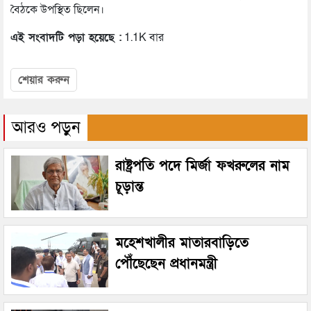
বৈঠকে উপস্থিত ছিলেন।
এই সংবাদটি পড়া হয়েছে :
1.1K বার
শেয়ার করুন
আরও পড়ুন
রাষ্ট্রপতি পদে মির্জা ফখরুলের নাম
চূড়ান্ত
মহেশখালীর মাতারবাড়িতে
পৌঁছেছেন প্রধানমন্ত্রী