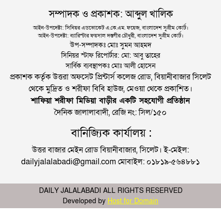
সম্পাদক ও প্রকাশক: আব্দুল খালিক
আইন-উপদেষ্টা: সিনিয়র এডভোকেট এ.কে.এম. ফয়েজ, বাংলাদেশ সুপ্রীম কোর্ট।
আইন-উপদেষ্টা: ব্যারিস্টার ফয়সাল দস্তগীর চৌধুরী, বাংলাদেশ সুপ্রীম কোর্ট।
উপ-সম্পাদকঃ মোঃ সুমন আহমদ
সিনিয়র স্টাফ রিপোর্টার: মো: আবু তাহের
সার্বিক ব্যবস্থাপকঃ মোঃ আলী হোসেন
প্রকাশক কর্তৃক উত্তরা অফসেট প্রিন্টার্স কলেজ রোড, বিয়ানীবাজার সিলেট
থেকে মুদ্রিত ও শরীফা বিবি হাউজ, মেওয়া থেকে প্রকাশিত।
শাফিয়া শরীফা মিডিয়া বাড়ীর একটি সহযোগী প্রতিষ্ঠান
দৈনিক জালালাবাদী, রেজি নং: সিল/১৫০
বানিজ্যিক কার্যালয় :
উত্তর বাজার মেইন রোড বিয়ানীবাজার, সিলেট। ই-মেইল:
dailyjalalabadi@gmail.com মোবাইল: ০১৮১৯-৫৬৪৮৮১
DAILY JALALABADI ALL RIGHTS RESERVED
Developed by
Host for Domain