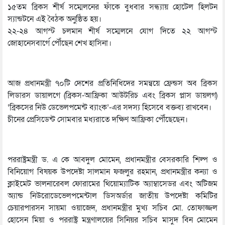
১৫তম ব্রিকস শীর্ষ সম্মেলনের ফাঁকে বুধবার সন্ধ্যায় হোটেল হিলটন
স্যান্ডটনে এই বৈঠক অনুষ্ঠিত হয়।
২২-২৪ আগস্ট চলমান শীর্ষ সম্মেলনে যোগ দিতে ২২ আগস্ট
জোহানেসবার্গে পৌঁছেন শেখ হাসিনা।
আজ প্রধানমন্ত্রী ৭০টি দেশের প্রতিনিধিদের সমন্বয়ে ফ্রেন্ডস অব ব্রিকস
লিডারস ডায়ালগে (ব্রিকস-আফ্রিকা আউটরিচ এবং ব্রিকস প্লাস ডায়লগ)
‘ব্রিকসের নিউ ডেভেলপমেন্ট ব্যাংক’-এর সদস্য হিসেবে বক্তব্য রাখবেন।
চীনের প্রেসিডেন্ট সোমবার মধ্যরাতে দক্ষিণ আফ্রিকা পৌঁছেছেন।
পররাষ্ট্রমন্ত্রী ড. এ কে আবদুল মোমেন, প্রধানমন্ত্রীর বেসরকারি শিল্প ও
বিনিয়োগ বিষয়ক উপদেষ্টা সালমান ফজলুর রহমান, প্রধানমন্ত্রীর কন্যা ও
ক্লাইমেট ভালনারেবল ফোরামের থিয়োম্যাটিক অ্যাম্বাসেডর এবং অটিজম
অ্যান্ড নিউরোডেভেলপমেন্টাল ডিসঅর্ডার জাতীয় উপদেষ্টা কমিটির
চেয়ারপারসন সায়মা ওয়াজেদ, প্রধানমন্ত্রীর মুখ্য সচিব মো. তোফাজ্জল
হোসেন মিয়া ও পররাষ্ট্র মন্ত্রণালয়ের সিনিয়র সচিব মাসুদ বিন মোমেন