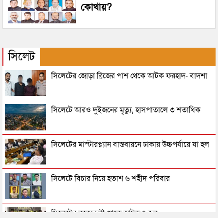
কোথায়?
সিলেট
সিলেটের জোড়া ব্রিজের পাশ থেকে আটক ফরহাদ- বাদশা
সিলেটে আরও দুইজনের মৃত্যু, হাসপাতালে ৩ শতাধিক
সিলেটের মাস্টারপ্ল্যান বাস্তবায়নে ঢাকায় উচ্চপর্যায়ে যা হল
সিলেটে বিচার নিয়ে হতাশ ৬ শহীদ পরিবার
সিলেটের কদমতলী থেকে আটক ৭ জন