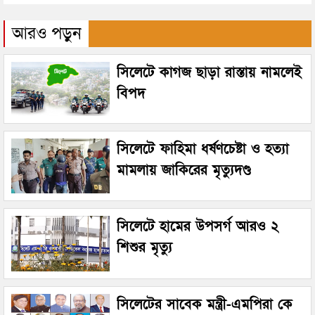
আরও পড়ুন
সিলেটে কাগজ ছাড়া রাস্তায় নামলেই
বিপদ
সিলেটে ফাহিমা ধর্ষণচেষ্টা ও হত্যা
মামলায় জাকিরের মৃত্যুদণ্ড
সিলেটে হামের উপসর্গ আরও ২
শিশুর মৃত্যু
সিলেটের সাবেক মন্ত্রী-এমপিরা কে