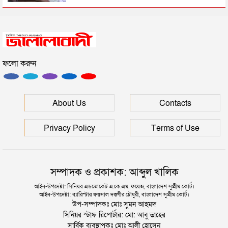
সিলেটে সড়ক দুর্ঘটনায় প্রাণ গেল যুবকের
ফলো করুন
ইউনূসকে সঙ্গে নিয়ে জুলাই স্মৃতি জাদুঘর উদ্বোধন করলেন
প্রধানমন্ত্রী
সিলেটে আরও দুইজনের মৃত্যু, হাসপাতালে ৩ শতাধিক
About Us
Contacts
Privacy Policy
Terms of Use
সম্পাদক ও প্রকাশক: আব্দুল খালিক
আইন-উপদেষ্টা: সিনিয়র এডভোকেট এ.কে.এম. ফয়েজ, বাংলাদেশ সুপ্রীম কোর্ট।
আইন-উপদেষ্টা: ব্যারিস্টার ফয়সাল দস্তগীর চৌধুরী, বাংলাদেশ সুপ্রীম কোর্ট।
উপ-সম্পাদকঃ মোঃ সুমন আহমদ
সিনিয়র স্টাফ রিপোর্টার: মো: আবু তাহের
সার্বিক ব্যবস্থাপকঃ মোঃ আলী হোসেন