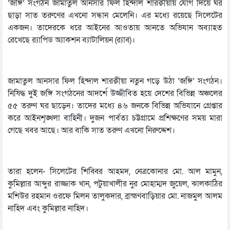
‘জঙ্গি’ সংগঠন জামাতুল আনসার ফিল হিন্দাল শারক্বীয়ায় যোগ দিয়ে ঘর
ছাড়া সাত তরুণের এখনো সন্ধান মেলেনি। এর মধ্যে রয়েছে সিলেটের
একজন। তাদেরকে ধরে আইনের আওতায় আনতে অভিযান অব্যাহত
রেখেছে র‍্যাপিড অ্যাকশন ব্যাটালিয়ন (র‍্যাব)।
জামাতুল আনসার ফিল হিন্দাল শারক্বীয়া নতুন গড়ে উঠা ‘জঙ্গি’ সংগঠন।
নিষিদ্ধ দুই জঙ্গি সংগঠনের আদর্শে উজ্জীবিত হয়ে দেশের বিভিন্ন অঞ্চলের
৫৫ তরুণ ঘর ছাড়েন। তাদের মধ্যে ৪৬ জনকে বিভিন্ন অভিযানে গ্রেপ্তার
করে আইনশৃঙ্খলা বাহিনী। দুজন পার্বত্য চট্টগ্রামে প্রশিক্ষণের সময় মারা
গেছে খবর আছে। আর বাকি সাত তরুণ এখনো নিরুদ্দেশ।
তারা হলেন- সিলেটের শিব্বির আহমদ, নেত্রকোনার মো. আল মামুন,
কুমিল্লার আব্দুর রাজ্জাক খান, পটুয়াখালীর নুর মোহাম্মদ জুয়েল, ঝালকাঠির
মশিউর রহমান ওরফে মিলন তালুকদার, ব্রাহ্মণবাড়িয়ার মো. নাজমুল আলম
নাহিদ এবং কুমিল্লার নাহিদ।