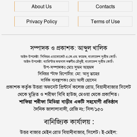
জৈন্তাপুরে বাস চাপায় বৃদ্ধ নিহত, সড়ক অবরোধ
About Us
Contacts
Privacy Policy
Terms of Use
সম্পাদক ও প্রকাশক: আব্দুল খালিক
আইন-উপদেষ্টা: সিনিয়র এডভোকেট এ.কে.এম. ফয়েজ, বাংলাদেশ সুপ্রীম কোর্ট।
আইন-উপদেষ্টা: ব্যারিস্টার ফয়সাল দস্তগীর চৌধুরী, বাংলাদেশ সুপ্রীম কোর্ট।
উপ-সম্পাদকঃ মোঃ সুমন আহমদ
সিনিয়র স্টাফ রিপোর্টার: মো: আবু তাহের
সার্বিক ব্যবস্থাপকঃ মোঃ আলী হোসেন
প্রকাশক কর্তৃক উত্তরা অফসেট প্রিন্টার্স কলেজ রোড, বিয়ানীবাজার সিলেট
থেকে মুদ্রিত ও শরীফা বিবি হাউজ, মেওয়া থেকে প্রকাশিত।
শাফিয়া শরীফা মিডিয়া বাড়ীর একটি সহযোগী প্রতিষ্ঠান
দৈনিক জালালাবাদী, রেজি নং: সিল/১৫০
বানিজ্যিক কার্যালয় :
উত্তর বাজার মেইন রোড বিয়ানীবাজার, সিলেট। ই-মেইল: