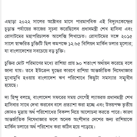
এছাড়া ২০২২ সালের অক্টোবর মাসে পারমাণবিক এই বিদ্যুৎকেন্দ্রের
চূড়ান্ত পর্যায়ের কাজের সূচনা করেছিলেন প্রধানমন্ত্রী শেখ হাসিনা এবং
রোসাটমের মহাপরিচালক আলেক্সি লিখাচেভ। রোসাটমের সঙ্গে ২০১৫
সালে স্বাক্ষরিত চুক্তিটি ছিল কমপক্ষে ১২.৬৫ বিলিয়ন মার্কিন ডলার মূল্যের;
যা বাংলাদেশের সবচেয়ে বড় চুক্তি।
চুক্তির মোট পরিমাণের মধ্যে রাশিয়া প্রায় ৯০ শতাংশ অর্থায়ন করেছে বলে
জানা যায়। তবে ইউক্রেন যুদ্ধের কারণে রাশিয়া আন্তর্জাতিক নিষেধাজ্ঞার
মুখোমুখি হওয়ায় বাংলাদেশ ঋণ পরিশোধে কিছুটা সমস্যার সম্মুখীন
হয়েছে।
দ্য হিন্দু বলছে, বাংলাদেশ সফরের সময় সের্গেই ল্যাভরভ প্রধানমন্ত্রী শেখ
হাসিনার সাথে দেখা করবেন বলে প্রত্যাশা করা হচ্ছে এবং উভয়পক্ষ তৃতীয়
কোনও মুদ্রায় অর্থ পরিশোধের বিকল্প নিয়ে আলোচনা করতে পারে। কারণ
আন্তর্জাতিক নিষেধাজ্ঞার ফলে অনেক অংশীদার দেশের জন্য রাশিয়াকে
মার্কিন ডলারে অর্থ পরিশোধ করা কঠিন হয়ে পড়েছে।