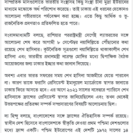
সাম্প্রতিক মাসগুলোতে ভারতীয় সংস্থাসহ কিছু সংস্থা চীনা মুদ্রা ইউয়ানের
মাধ্যমে মস্কোকে অর্থ পরিশোধ করেছে। তাই ঢাকায় এই ধরনের যেকোনও
আলোচনা গভীরভাবে পর্যবেক্ষণ করা হচ্ছে। এতে কিছু আর্থিক ও ভূ-
রাজনৈতিক প্রবণতাও প্রতিফলিত হতে পারে।
সংবাদমাধ্যমটি বলছে, রাশিয়ার পররাষ্ট্রমন্ত্রী সের্গেই ল্যাভরভের সঙ্গে
আলোচনা শেষ করে আগামী ৮ সেপ্টেম্বর নয়াদিল্লিতে পৌঁছানোর কথা
রয়েছে শেখ হাসিনার। কূটনৈতিক সূত্রগুলো নয়াদিল্লিতে থাকাকালীন শেখ
হাসিনা এবং ভারতীয় প্রধানমন্ত্রী নরেন্দ্র মোদির মধ্যে দ্বিপাক্ষিক বৈঠক
আয়োজনের জন্য ঢাকার ইচ্ছার কথা জানান দিয়েছে।
অবশ্য এবার ভারত সফরের সময় শেখ হাসিনা আজমীরে যেতে পারবেন
না। কারণ তাকে ফরাসি প্রেসিডেন্ট ইমানুয়েল ম্যাক্রোঁকে স্বাগত জানাতে
ঢাকায় ফিরে আসতে হবে। এর আগে ২০২১ সালের নভেম্বরে প্যারিসে শেখ
হাসিনাকে ফ্রান্সের প্রেসিডেন্ট স্বাগত জানিয়েছিলেন এবং তখন থেকেই
উভয়পক্ষের প্রতিরক্ষা সম্পর্ক সম্প্রসারণের বিষয়টি আলোচনায় ছিল।
দ্য হিন্দু বলছে, বাংলাদেশের সঙ্গে ফ্রান্সের ঐতিহাসিক সম্পর্ক রয়েছে।
স্বাধীন দেশ হিসেবে বাংলাদেশকে স্বীকৃতি দেওয়া প্রথম পশ্চিমা দেশগুলোর
মধ্যে ফ্রান্স একটি। পশ্চিম ইউরোপের এই দেশটি ১৯৭২ সালের ১৪