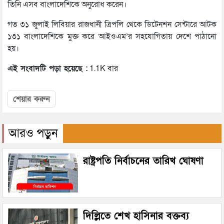
তিনি এসব বাংলাদেশিকে অনুরোধ করেন।
গত ৩১ জুলাই লিবিয়ার রাজধানী ত্রিপলি থেকে ডিটেনশন সেন্টারে আটক
১৩১ বাংলাদেশিকে মুক্ত করে আইওএম’র সহযোগিতায় দেশে পাঠানো
হয়।
এই সংবাদটি পড়া হয়েছে :
1.1K বার
শেয়ার করুন
আরও পড়ুন
রাষ্ট্রপতি নির্বাচনের তারিখ ঘোষণা
দিল্লিতে শেখ হাসিনার বক্তব্য