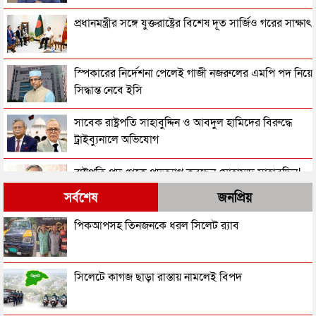
প্রধানমন্ত্রীর সঙ্গে যুক্তরাষ্ট্রের বিশেষ দূত সার্জিও গরের সাক্ষাৎ
স্পিকারের নির্দেশনা পেলেই গাজী নজরুলের এমপি পদ নিয়ে
সিদ্ধান্ত নেবে ইসি
সাবেক রাষ্ট্রপতি সাহাবুদ্দিন ও আবদুল হামিদের বিরুদ্ধে
ট্রাইব্যুনালে অভিযোগ
রাষ্ট্রপতি পদ থেকে পদত্যাগ করছেন মোহাম্মদ সাহাবুদ্দিন!
সর্বশেষ
জনপ্রিয়
তরুণীর সাথে ভিডিও: গাজী নজরুলকে এমপি পদ ছাড়তে
পিকআপসহ তিনজনকে ধরল সিলেট র‌্যাব
বলল জামায়াত
একনেকে ১৪ হাজার ৪১ কোটি টাকার ৮ প্রকল্প অনুমোদন
সিলেটে কাগজ ছাড়া রাস্তায় নামলেই বিপদ