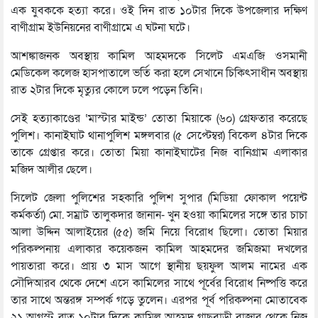
এক যুবককে হত্যা করে। ওই দিন রাত ১০টার দিকে উপজেলার দক্ষিণ
বাণীগ্রাম ইউনিয়নের বাণীগ্রামে এ ঘটনা ঘটে।
আশঙ্কাজনক অবস্থায় কামিল আহমদকে সিলেট এমএজি ওসমানী
মেডিকেল কলেজ হাসপাতালে ভর্তি করা হলে সেখানে চিকিৎসাধীন অবস্থায়
রাত ২টার দিকে মৃত্যুর কোলে ঢলে পড়েন তিনি।
সেই হত্যাকাণ্ডের ‘মাস্টার মাইন্ড’ তোতা মিয়াকে (৬০) গ্রেফতার করেছে
পুলিশ। কানাইঘাট থানাপুলিশ মঙ্গলবার (৫ সেপ্টেম্বর) বিকেল ৪টার দিকে
তাকে গ্রেপ্তার করে। তোতা মিয়া কানাইঘাটের নিজ বানিগ্রাম এলাকার
মজিদ আলীর ছেলে।
সিলেট জেলা পুলিশের সহকারি পুলিশ সুপার (মিডিয়া ফোকাল পয়েন্ট
কর্মকর্তা) মো. সম্রাট তালুকদার জানান- খুন হওয়া কামিলের সঙ্গে তার চাচা
আলা উদ্দিন আলাইয়ের (৫৫) জমি নিয়ে বিরোধ ছিলো। তোতা মিয়ার
পরিকল্পনায় এলাকার কয়েকজন কামিল আহমদের জমিজমা দখলের
পায়তারা করে। প্রায় ৩ মাস আগে স্থানীয় ছয়ফুল আলম নামের এক
সৌদিআরব থেকে দেশে এসে কামিলের সাথে পূর্বের বিরোধ নিষ্পত্তি করে
তার সাথে অন্তরঙ্গ সম্পর্ক গড়ে তুলেন। এরপর পূর্ব পরিকল্পনা মোতাবেক
২১ আগস্ট রাত ১০টার দিকে কামিল আহমদ গাছবাড়ী বাজার থেকে নিজ