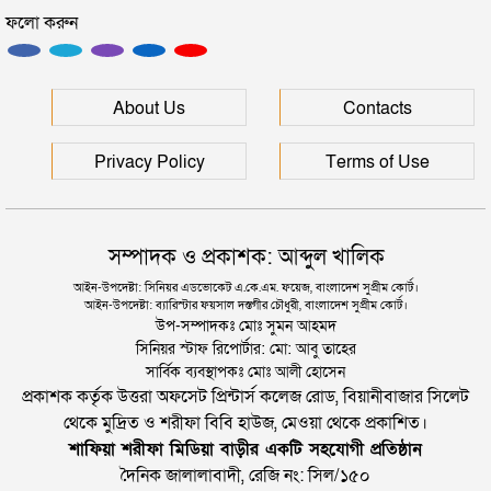
ফলো করুন
ইউনূসকে সঙ্গে নিয়ে জুলাই স্মৃতি জাদুঘর উদ্বোধন করলেন
প্রধানমন্ত্রী
সিলেটে আরও দুইজনের মৃত্যু, হাসপাতালে ৩ শতাধিক
About Us
Contacts
Privacy Policy
Terms of Use
সম্পাদক ও প্রকাশক: আব্দুল খালিক
আইন-উপদেষ্টা: সিনিয়র এডভোকেট এ.কে.এম. ফয়েজ, বাংলাদেশ সুপ্রীম কোর্ট।
আইন-উপদেষ্টা: ব্যারিস্টার ফয়সাল দস্তগীর চৌধুরী, বাংলাদেশ সুপ্রীম কোর্ট।
উপ-সম্পাদকঃ মোঃ সুমন আহমদ
সিনিয়র স্টাফ রিপোর্টার: মো: আবু তাহের
সার্বিক ব্যবস্থাপকঃ মোঃ আলী হোসেন
প্রকাশক কর্তৃক উত্তরা অফসেট প্রিন্টার্স কলেজ রোড, বিয়ানীবাজার সিলেট
থেকে মুদ্রিত ও শরীফা বিবি হাউজ, মেওয়া থেকে প্রকাশিত।
শাফিয়া শরীফা মিডিয়া বাড়ীর একটি সহযোগী প্রতিষ্ঠান
দৈনিক জালালাবাদী, রেজি নং: সিল/১৫০