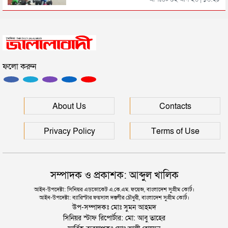
সিলেটে স্বামী উপপরিচালক ক্ষমতার কেন্দ্রে স্ত্রী!
ফলো করুন
হবিগঞ্জে মহাসড়কে ত্রিমুখী সংঘর্ষে প্রাণ গেল ২ জনের
সিলেটে বিদ্যুৎস্পৃষ্টে প্রাণ গেল সিসিক কর্মীর
About Us
Contacts
Privacy Policy
Terms of Use
সম্পাদক ও প্রকাশক: আব্দুল খালিক
আইন-উপদেষ্টা: সিনিয়র এডভোকেট এ.কে.এম. ফয়েজ, বাংলাদেশ সুপ্রীম কোর্ট।
আইন-উপদেষ্টা: ব্যারিস্টার ফয়সাল দস্তগীর চৌধুরী, বাংলাদেশ সুপ্রীম কোর্ট।
উপ-সম্পাদকঃ মোঃ সুমন আহমদ
সিনিয়র স্টাফ রিপোর্টার: মো: আবু তাহের