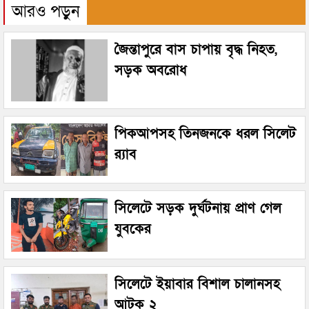
আরও পড়ুন
জৈন্তাপুরে বাস চাপায় বৃদ্ধ নিহত,
সড়ক অবরোধ
পিকআপসহ তিনজনকে ধরল সিলেট
র‌্যাব
সিলেটে সড়ক দুর্ঘটনায় প্রাণ গেল
যুবকের
সিলেটে ইয়াবার বিশাল চালানসহ
আটক ২