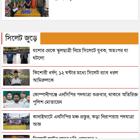
সিলেট জুড়ে
যশোর থেকে স্কুলছাত্রী নিয়ে সিলেটে যুবক, অতঃপর যা
ঘটলো
কিশোরী ধর্ষণ, ১২ ঘন্টার মধ্যে সিলেট র‌্যাব ধরল
আমিরুলকে
কোম্পানীগঞ্জে এনসিপির পদযাত্রা শুক্রবার, থাকবে অতিরিক্ত
পুলিশ মোতায়েন
কানাইঘাটে এনসিপির মঞ্চ প্রস্তুত, কড়া নিরাপত্তায় পদযাত্রা
আজ
সিলেটে লুটের পাথর চুরি, গ্রেফতার ২