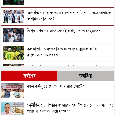
আর্জেন্টিনার বি রু দ্ধে প্রচারণায় কারা টাকা ঢালছে জানালেন
দেশটির প্রেসিডেন্ট
বিশ্বকাপের পর মাঠে নেমেই জোড়া গোল নেইমারের
কলকাতায় ভারতের বিপক্ষে খেলবে ব্রাজিল, দাবি
বাংলাদেশে সফরেরও!
বিশ্বকাপের সেরা একাদশ ঘোষণা করল ফিফা, জায়গা পেলেন
যারা
সর্বশেষ
জনপ্রিয়
২০২৬ বিশ্বকাপে কে কোন পুরস্কার জিতলেন
নতুন কর্মসূচির ঘোষণা জামায়াত জোটের
আর্জেন্টিনাকে হারিয়ে বিশ্বচ্যাম্পিয়ন স্পেন
“দুর্নীতিতে চ্যাম্পিয়ন হওয়ার সহজ উপায় সংসদ সদস্য এবং
প্রশাসন একাকার হয়ে যাওয়া”