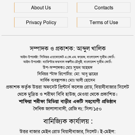
দুই তরুণীকে তুলে নিয়ে ধর্ষণ, ৬ যুবককে যে শাস্তি দিলে
About Us
Contacts
আদালত
Privacy Policy
Terms of Use
সম্পাদক ও প্রকাশক: আব্দুল খালিক
আইন-উপদেষ্টা: সিনিয়র এডভোকেট এ.কে.এম. ফয়েজ, বাংলাদেশ সুপ্রীম কোর্ট।
আইন-উপদেষ্টা: ব্যারিস্টার ফয়সাল দস্তগীর চৌধুরী, বাংলাদেশ সুপ্রীম কোর্ট।
উপ-সম্পাদকঃ মোঃ সুমন আহমদ
সিনিয়র স্টাফ রিপোর্টার: মো: আবু তাহের
সার্বিক ব্যবস্থাপকঃ মোঃ আলী হোসেন
প্রকাশক কর্তৃক উত্তরা অফসেট প্রিন্টার্স কলেজ রোড, বিয়ানীবাজার সিলেট
থেকে মুদ্রিত ও শরীফা বিবি হাউজ, মেওয়া থেকে প্রকাশিত।
শাফিয়া শরীফা মিডিয়া বাড়ীর একটি সহযোগী প্রতিষ্ঠান
দৈনিক জালালাবাদী, রেজি নং: সিল/১৫০
বানিজ্যিক কার্যালয় :
উত্তর বাজার মেইন রোড বিয়ানীবাজার, সিলেট। ই-মেইল: