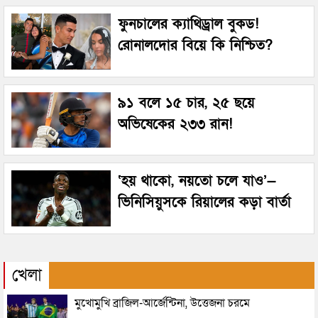
ফুনচালের ক্যাথিড্রাল বুকড!
রোনালদোর বিয়ে কি নিশ্চিত?
৯১ বলে ১৫ চার, ২৫ ছয়ে
অভিষেকের ২৩৩ রান!
‘হয় থাকো, নয়তো চলে যাও’—
ভিনিসিয়ুসকে রিয়ালের কড়া বার্তা
খেলা
মুখোমুখি ব্রাজিল-আর্জেন্টিনা, উত্তেজনা চরমে