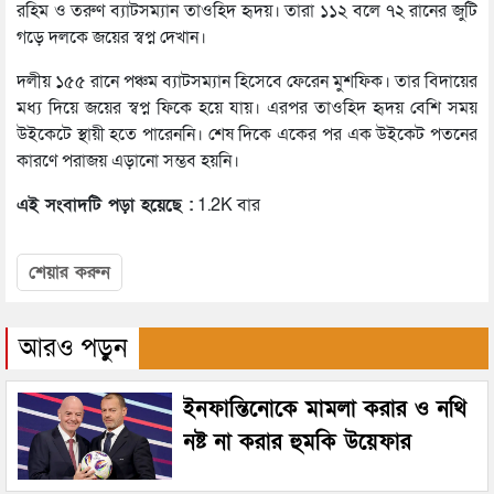
রহিম ও তরুণ ব্যাটসম্যান তাওহিদ হৃদয়। তারা ১১২ বলে ৭২ রানের জুটি
গড়ে দলকে জয়ের স্বপ্ন দেখান।
দলীয় ১৫৫ রানে পঞ্চম ব্যাটসম্যান হিসেবে ফেরেন মুশফিক। তার বিদায়ের
মধ্য দিয়ে জয়ের স্বপ্ন ফিকে হয়ে যায়। এরপর তাওহিদ হৃদয় বেশি সময়
উইকেটে স্থায়ী হতে পারেননি। শেষ দিকে একের পর এক উইকেট পতনের
কারণে পরাজয় এড়ানো সম্ভব হয়নি।
এই সংবাদটি পড়া হয়েছে :
1.2K বার
শেয়ার করুন
আরও পড়ুন
ইনফান্তিনোকে মামলা করার ও নথি
নষ্ট না করার হুমকি উয়েফার