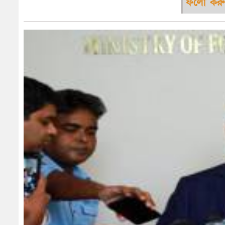
ফলো করু