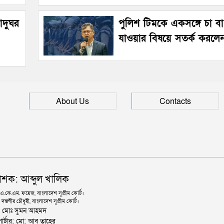
জাদুঘর
পুলিশ টিমকে একসঙ্গে চা বা 
যাওয়ার বিষয়ে সতর্ক করলেন স্বরা
About Us
Contacts
াশক: আব্দুল খালিক
কে.এম. ফয়েজ, বাংলাদেশ সুপ্রীম কোর্ট।
দস্তগীর চৌধুরী, বাংলাদেশ সুপ্রীম কোর্ট।
ঃ মোঃ সুমন আহমদ
োর্টার: মো: আবু তাহের