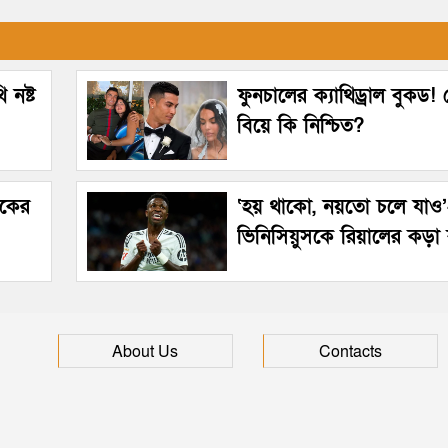
 নষ্ট
ফুনচালের ক্যাথিড্রাল বুকড
বিয়ে কি নিশ্চিত?
েকের
‘হয় থাকো, নয়তো চলে যাও
ভিনিসিয়ুসকে রিয়ালের কড়া ব
About Us
Contacts