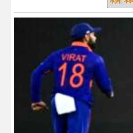
ফলো করু