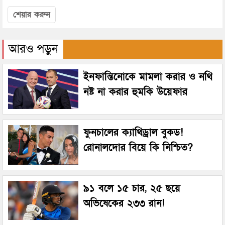
শেয়ার করুন
আরও পড়ুন
ইনফান্তিনোকে মামলা করার ও নথি
নষ্ট না করার হুমকি উয়েফার
ফুনচালের ক্যাথিড্রাল বুকড!
রোনালদোর বিয়ে কি নিশ্চিত?
৯১ বলে ১৫ চার, ২৫ ছয়ে
অভিষেকের ২৩৩ রান!