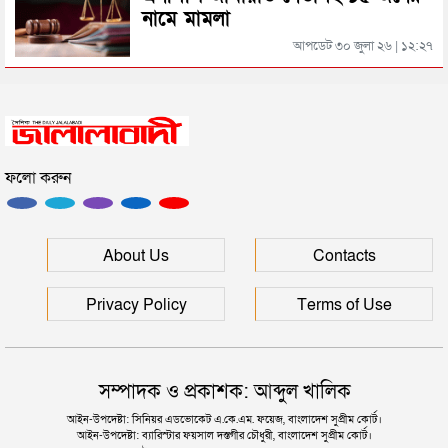
নামে মামলা
ছাত্রদলকে ‘রক্ষায়’ মাঠে নামলেন যুবদল নেতা রবিউল
আপডেট ৩০ জুলা ২৬ | ১২:২৭
আব্দুল্লাহ হত্যা কাণ্ড, সিলেট র‌্যাব ধরল মালেককে
ফলো করুন
শাল্লায় ওয়ারেন্টভুক্ত আসামী তাজেল গ্রেফতার
সিলেটের কদমতলী থেকে আটক ৭ জন
About Us
Contacts
Privacy Policy
Terms of Use
সম্পাদক ও প্রকাশক: আব্দুল খালিক
আইন-উপদেষ্টা: সিনিয়র এডভোকেট এ.কে.এম. ফয়েজ, বাংলাদেশ সুপ্রীম কোর্ট।
আইন-উপদেষ্টা: ব্যারিস্টার ফয়সাল দস্তগীর চৌধুরী, বাংলাদেশ সুপ্রীম কোর্ট।