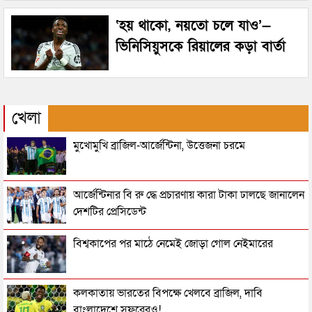
‘হয় থাকো, নয়তো চলে যাও’—
ভিনিসিয়ুসকে রিয়ালের কড়া বার্তা
খেলা
মুখোমুখি ব্রাজিল-আর্জেন্টিনা, উত্তেজনা চরমে
আর্জেন্টিনার বি রু দ্ধে প্রচারণায় কারা টাকা ঢালছে জানালেন
দেশটির প্রেসিডেন্ট
বিশ্বকাপের পর মাঠে নেমেই জোড়া গোল নেইমারের
কলকাতায় ভারতের বিপক্ষে খেলবে ব্রাজিল, দাবি
বাংলাদেশে সফরেরও!