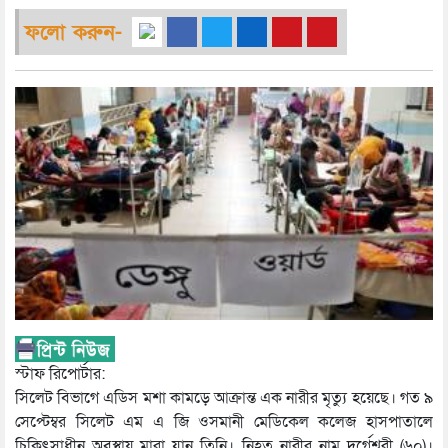
ফলো করুন-
স্টাফ রিপোর্টার:
সিলেট বিভাগে এডিস মশা কামড়ে আক্রান্ত এক নারীর মৃত্যু হয়েছে। গত ৯
সেপ্টেম্বর সিলেট এম এ জি ওসমানী মেডিকেল কলেজ হাসপাতালে
চিকিৎসাধীন অবস্থায় মারা যান তিনি। নিহত নারীর নাম দুর্গেশ্বরী (৬০)।