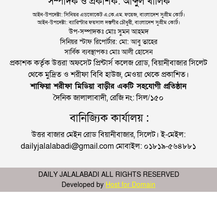
সম্পাদক ও প্রকাশক: আব্দুল খালিক
আইন-উপদেষ্টা: সিনিয়র এডভোকেট এ.কে.এম. ফয়েজ, বাংলাদেশ সুপ্রীম কোর্ট।
আইন-উপদেষ্টা: ব্যারিস্টার ফয়সাল দস্তগীর চৌধুরী, বাংলাদেশ সুপ্রীম কোর্ট।
উপ-সম্পাদকঃ মোঃ সুমন আহমদ
সিনিয়র স্টাফ রিপোর্টার: মো: আবু তাহের
সার্বিক ব্যবস্থাপকঃ মোঃ আলী হোসেন
প্রকাশক কর্তৃক উত্তরা অফসেট প্রিন্টার্স কলেজ রোড, বিয়ানীবাজার সিলেট
থেকে মুদ্রিত ও শরীফা বিবি হাউজ, মেওয়া থেকে প্রকাশিত।
শাফিয়া শরীফা মিডিয়া বাড়ীর একটি সহযোগী প্রতিষ্ঠান
দৈনিক জালালাবাদী, রেজি নং: সিল/১৫০
বানিজ্যিক কার্যালয় :
উত্তর বাজার মেইন রোড বিয়ানীবাজার, সিলেট। ই-মেইল:
dailyjalalabadi@gmail.com মোবাইল: ০১৮১৯-৫৬৪৮৮১
DAILY JALALABADI ALL RIGHTS RESERVED
Developed by
Host for Domain