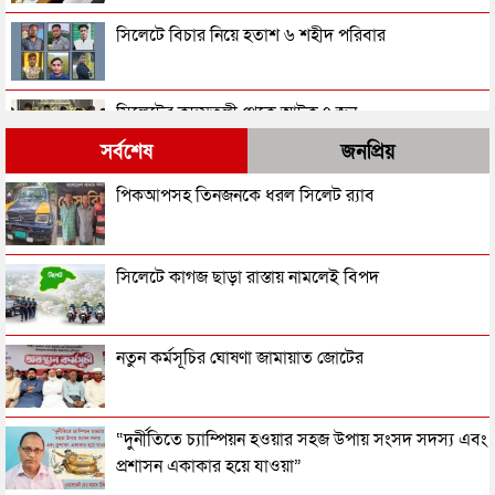
সিলেটে বিচার নিয়ে হতাশ ৬ শহীদ পরিবার
সিলেটের কদমতলী থেকে আটক ৭ জন
সর্বশেষ
জনপ্রিয়
সিলেটে যে দুই ভাইরাস প্রাণ নিল ৩ জনের
পিকআপসহ তিনজনকে ধরল সিলেট র‌্যাব
মোটরসাইকেল চালকদের জন্য যে সতর্কতা জারি করল
সিলেটে কাগজ ছাড়া রাস্তায় নামলেই বিপদ
প্রশাসন
সিলেটে মৃত্যুর মিছিলে যুক্ত হল আরও দুই নাম
নতুন কর্মসূচির ঘোষণা জামায়াত জোটের
সিলেটে পুলিশের অভিযানে গ্রেপ্তার ৩৫
“দুর্নীতিতে চ্যাম্পিয়ন হওয়ার সহজ উপায় সংসদ সদস্য এবং
প্রশাসন একাকার হয়ে যাওয়া”