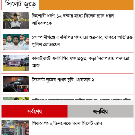
সিলেট জুড়ে
কিশোরী ধর্ষণ, ১২ ঘন্টার মধ্যে সিলেট র‌্যাব ধরল
আমিরুলকে
কোম্পানীগঞ্জে এনসিপির পদযাত্রা শুক্রবার, থাকবে অতিরিক্ত
পুলিশ মোতায়েন
কানাইঘাটে এনসিপির মঞ্চ প্রস্তুত, কড়া নিরাপত্তায় পদযাত্রা
আজ
সিলেটে লুটের পাথর চুরি, গ্রেফতার ২
জকিগঞ্জে জুলাইযোদ্ধাকে নারীর মারধর, থানায় পাল্টাপাল্টি
অভিযোগ
সর্বশেষ
জনপ্রিয়
সিলেটে ফুটবল ম্যাচ শেষে বাড়ি ফেরার পথে ছুরিকাঘাতে
পিকআপসহ তিনজনকে ধরল সিলেট র‌্যাব
কিশোর নিহত