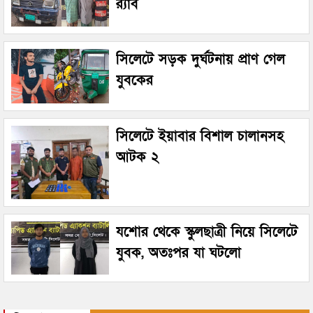
র‌্যাব
সিলেটে সড়ক দুর্ঘটনায় প্রাণ গেল
যুবকের
সিলেটে ইয়াবার বিশাল চালানসহ
আটক ২
যশোর থেকে স্কুলছাত্রী নিয়ে সিলেটে
যুবক, অতঃপর যা ঘটলো