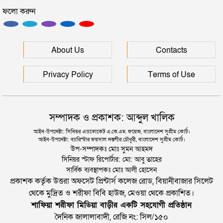
ফলো করুন
ইউনূসকে সঙ্গে নিয়ে জুলাই স্মৃতি জাদুঘর উদ্বোধন করলেন
প্রধানমন্ত্রী
সিলেটে আরও দুইজনের মৃত্যু, হাসপাতালে ৩ শতাধিক
About Us
Contacts
Privacy Policy
Terms of Use
সম্পাদক ও প্রকাশক: আব্দুল খালিক
আইন-উপদেষ্টা: সিনিয়র এডভোকেট এ.কে.এম. ফয়েজ, বাংলাদেশ সুপ্রীম কোর্ট।
আইন-উপদেষ্টা: ব্যারিস্টার ফয়সাল দস্তগীর চৌধুরী, বাংলাদেশ সুপ্রীম কোর্ট।
উপ-সম্পাদকঃ মোঃ সুমন আহমদ
সিনিয়র স্টাফ রিপোর্টার: মো: আবু তাহের
সার্বিক ব্যবস্থাপকঃ মোঃ আলী হোসেন
প্রকাশক কর্তৃক উত্তরা অফসেট প্রিন্টার্স কলেজ রোড, বিয়ানীবাজার সিলেট
থেকে মুদ্রিত ও শরীফা বিবি হাউজ, মেওয়া থেকে প্রকাশিত।
শাফিয়া শরীফা মিডিয়া বাড়ীর একটি সহযোগী প্রতিষ্ঠান
দৈনিক জালালাবাদী, রেজি নং: সিল/১৫০