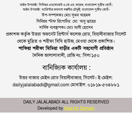
আইন-উপদেষ্টা: সিনিয়র এডভোকেট এ.কে.এম. ফয়েজ, বাংলাদেশ সুপ্রীম কোর্ট।
আইন-উপদেষ্টা: ব্যারিস্টার ফয়সাল দস্তগীর চৌধুরী, বাংলাদেশ সুপ্রীম কোর্ট।
উপ-সম্পাদকঃ মোঃ সুমন আহমদ
সিনিয়র স্টাফ রিপোর্টার: মো: আবু তাহের
সার্বিক ব্যবস্থাপকঃ মোঃ আলী হোসেন
প্রকাশক কর্তৃক উত্তরা অফসেট প্রিন্টার্স কলেজ রোড, বিয়ানীবাজার সিলেট
থেকে মুদ্রিত ও শরীফা বিবি হাউজ, মেওয়া থেকে প্রকাশিত।
শাফিয়া শরীফা মিডিয়া বাড়ীর একটি সহযোগী প্রতিষ্ঠান
দৈনিক জালালাবাদী, রেজি নং: সিল/১৫০
বানিজ্যিক কার্যালয় :
উত্তর বাজার মেইন রোড বিয়ানীবাজার, সিলেট। ই-মেইল:
dailyjalalabadi@gmail.com মোবাইল: ০১৮১৯-৫৬৪৮৮১
DAILY JALALABADI ALL RIGHTS RESERVED
Developed by
Host for Domain