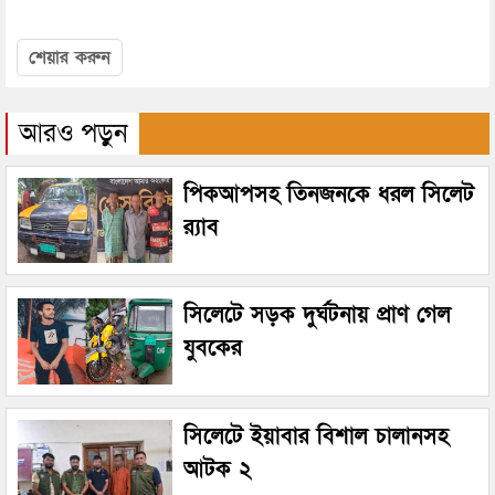
শেয়ার করুন
আরও পড়ুন
পিকআপসহ তিনজনকে ধরল সিলেট
র‌্যাব
সিলেটে সড়ক দুর্ঘটনায় প্রাণ গেল
যুবকের
সিলেটে ইয়াবার বিশাল চালানসহ
আটক ২