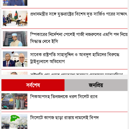
প্রধানমন্ত্রীর সঙ্গে যুক্তরাষ্ট্রের বিশেষ দূত সার্জিও গরের সাক্ষাৎ
স্পিকারের নির্দেশনা পেলেই গাজী নজরুলের এমপি পদ নিয়ে
সিদ্ধান্ত নেবে ইসি
সাবেক রাষ্ট্রপতি সাহাবুদ্দিন ও আবদুল হামিদের বিরুদ্ধে
ট্রাইব্যুনালে অভিযোগ
রাষ্ট্রপতি পদ থেকে পদত্যাগ করছেন মোহাম্মদ সাহাবুদ্দিন!
সর্বশেষ
জনপ্রিয়
তরুণীর সাথে ভিডিও: গাজী নজরুলকে এমপি পদ ছাড়তে
পিকআপসহ তিনজনকে ধরল সিলেট র‌্যাব
বলল জামায়াত
একনেকে ১৪ হাজার ৪১ কোটি টাকার ৮ প্রকল্প অনুমোদন
সিলেটে কাগজ ছাড়া রাস্তায় নামলেই বিপদ