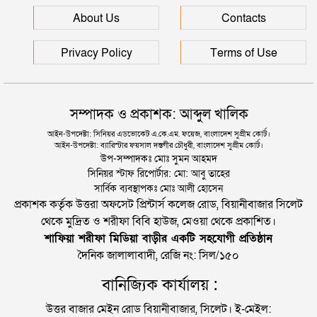
সিলেটে আরও দুইজনের মৃত্যু, হাসপাতালে ৩ শতাধিক
About Us
Contacts
Privacy Policy
Terms of Use
সম্পাদক ও প্রকাশক: আব্দুল খালিক
আইন-উপদেষ্টা: সিনিয়র এডভোকেট এ.কে.এম. ফয়েজ, বাংলাদেশ সুপ্রীম কোর্ট।
আইন-উপদেষ্টা: ব্যারিস্টার ফয়সাল দস্তগীর চৌধুরী, বাংলাদেশ সুপ্রীম কোর্ট।
উপ-সম্পাদকঃ মোঃ সুমন আহমদ
সিনিয়র স্টাফ রিপোর্টার: মো: আবু তাহের
সার্বিক ব্যবস্থাপকঃ মোঃ আলী হোসেন
প্রকাশক কর্তৃক উত্তরা অফসেট প্রিন্টার্স কলেজ রোড, বিয়ানীবাজার সিলেট
থেকে মুদ্রিত ও শরীফা বিবি হাউজ, মেওয়া থেকে প্রকাশিত।
শাফিয়া শরীফা মিডিয়া বাড়ীর একটি সহযোগী প্রতিষ্ঠান
দৈনিক জালালাবাদী, রেজি নং: সিল/১৫০
বানিজ্যিক কার্যালয় :
উত্তর বাজার মেইন রোড বিয়ানীবাজার, সিলেট। ই-মেইল: