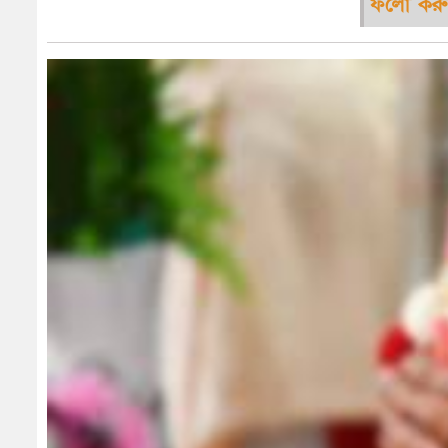
ফলো করু