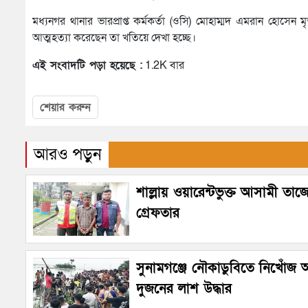
মধ্যনগর থানার ভারপ্রাপ্ত কর্মকর্তা (ওসি) মোহাম্মদ এমরান হোসেন
আত্মহত্যা করেছেন তা খতিয়ে দেখা হচ্ছে।
এই সংবাদটি পড়া হয়েছে :
1.2K বার
শেয়ার করুন
আরও পড়ুন
শাল্লায় ওয়ারেন্টভুক্ত আসামী তাজ
গ্রেফতার
সুনামগঞ্জে নৌকাডুবিতে নিখোঁজ
দুজনের লাশ উদ্ধার