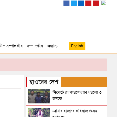
উপ সম্পাদকীয়
সম্পাদকীয়
অন্যান্য
English
হাওরের দেশ
সিলেটে যে কারণে র‌্যাব ধরলো ৩
জনকে
দোয়ারাবাজারে কবিরাজ গয়েছ