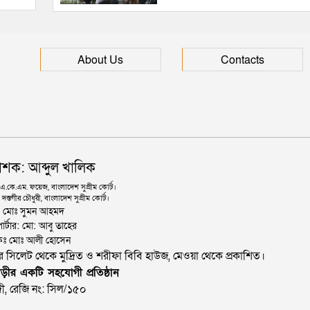
About Us
Contacts
াশক: আব্দুল খালিক
কে.এম. ফয়েজ, বাংলাদেশ সুপ্রীম কোর্ট।
দস্তগীর চৌধুরী, বাংলাদেশ সুপ্রীম কোর্ট।
ঃ মোঃ সুমন আহমদ
োর্টার: মো: আবু তাহের
থাপকঃ মোঃ আলী হোসেন
জার সিলেট থেকে মুদ্রিত ও শরীফা বিবি হাউজ, মেওয়া থেকে প্রকাশিত।
ড়ীর একটি সহযোগী প্রতিষ্ঠান
ী, রেজি নং: সিল/১৫০