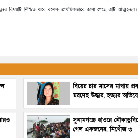
 মৃত্যুর বিষয়টি নিশ্চিত করে বলেন- প্রাথমিকভাবে জানা গেছে এটি আত্মহত্য
েল
বিয়ের চার মাসের মাথায় প্রবাস
মরদেহ উদ্ধার, হত্যার অভি
 আরও
সুনামগঞ্জে হাওরে নৌকাডুবিত
গেল একজনের, নিখোঁজ ৩