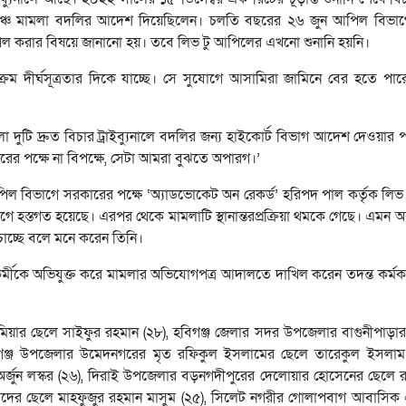
বেঞ্চ মামলা বদলির আদেশ দিয়েছিলেন। চলতি বছরের ২৬ জুন আপিল বিভা
আপিল করার বিষয়ে জানানো হয়। তবে লিভ টু আপিলের এখনো শুনানি হয়নি।
্রম দীর্ঘসূত্রতার দিকে যাচ্ছে। সে সুযোগে আসামিরা জামিনে বের হতে পার
ুটি দ্রুত বিচার ট্রাইব্যুনালে বদলির জন্য হাইকোর্ট বিভাগ আদেশ দেওয়ার পর র
চারের পক্ষে না বিপক্ষে, সেটা আমরা বুঝতে অপারগ।’
ল বিভাগে সরকারের পক্ষে ‘অ্যাডভোকেট অন রেকর্ড’ হরিপদ পাল কর্তৃক লিভ
হস্তগত হয়েছে। এরপর থেকে মামলাটি স্থানান্তরপ্রক্রিয়া থমকে গেছে। এমন অব
 চাচ্ছে বলে মনে করেন তিনি।
র্মীকে অভিযুক্ত করে মামলার অভিযোগপত্র আদালতে দাখিল করেন তদন্ত কর্মক
মিয়ার ছেলে সাইফুর রহমান (২৮), হবিগঞ্জ জেলার সদর উপজেলার বাগুনীপাড়ার 
ান্তিগঞ্জ উপজেলার উমেদনগরের মৃত রফিকুল ইসলামের ছেলে তারেকুল ইসলাম
লে অর্জুন লস্কর (২৬), দিরাই উপজেলার বড়নগদীপুরের দেলোয়ার হোসেনের ছেল
মদের ছেলে মাহফুজুর রহমান মাসুম (২৫), সিলেট নগরীর গোলাপবাগ আবাসিক 