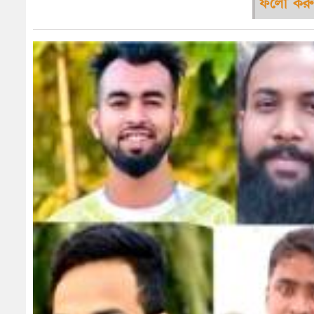
ফলো করু