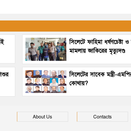
েই
সিলেটে ফাহিমা ধর্ষণচেষ্টা ও 
মামলায় জাকিরের মৃত্যুদণ্ড
িশুর
সিলেটের সাবেক মন্ত্রী-এমপি
কোথায়?
About Us
Contacts