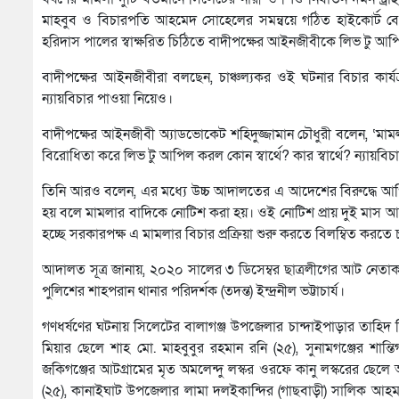
মাহবুব ও বিচারপতি আহমেদ সোহেলের সমন্বয়ে গঠিত হাইকোর্ট 
হরিদাস পালের স্বাক্ষরিত চিঠিতে বাদীপক্ষের আইনজীবীকে লিভ টু 
বাদীপক্ষের আইনজীবীরা বলছেন, চাঞ্চল্যকর ওই ঘটনার বিচার কার্যক
ন্যায়বিচার পাওয়া নিয়েও।
বাদীপক্ষের আইনজীবী অ্যাডভোকেট শহিদুজ্জামান চৌধুরী বলেন, ‘মামলা দ
বিরোধিতা করে লিভ টু আপিল করল কোন স্বার্থে? কার স্বার্থে? ন্যায়বি
তিনি আরও বলেন, এর মধ্যে উচ্চ আদালতের এ আদেশের বিরুদ্ধে আপি
হয় বলে মামলার বাদিকে নোটিশ করা হয়। ওই নোটিশ প্রায় দুই মাস আগে 
হচ্ছে সরকারপক্ষ এ মামলার বিচার প্রক্রিয়া শুরু করতে বিলম্বিত করতে
আদালত সূত্র জানায়, ২০২০ সালের ৩ ডিসেম্বর ছাত্রলীগের আট নেতাক
পুলিশের শাহপরান থানার পরিদর্শক (তদন্ত) ইন্দ্রনীল ভট্টাচার্য।
গণধর্ষণের ঘটনায় সিলেটের বালাগঞ্জ উপজেলার চান্দাইপাড়ার তাহিদ 
মিয়ার ছেলে শাহ মো. মাহবুবুর রহমান রনি (২৫), সুনামগঞ্জের শ
জকিগঞ্জের আটগ্রামের মৃত অমলেন্দু লস্কর ওরফে কানু লস্করের ছে
(২৫), কানাইঘাট উপজেলার লামা দলইকান্দির (গাছবাড়ী) সালিক আহ