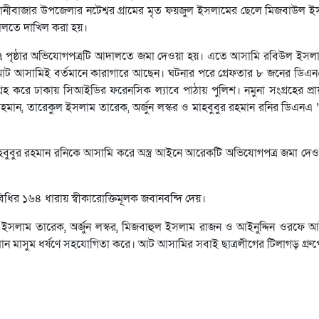
িয়ানীবাজার উপজেলার নটেশ্বর গ্রামের মৃত ফয়জুল ইসলামের ছেলে মিজবাউল 
দালতে দাখিল করা হয়।
 ১৭ পৃষ্ঠার অভিযোগপত্রটি আদালতে জমা দেওয়া হয়। এতে আসামি রবিউল ইসলা
 আট আসামিই বর্তমানে কারাগারে আছেন। ঘটনার পরে গ্রেফতার ৮ জনের ডিএনএ
হ করে ঢাকায় সিআইডির ফরেনসিক ল্যাবে পাঠায় পুলিশ। নমুনা সংগ্রহের প্র
রহমান, তারেকুল ইসলাম তারেক, অর্জুন লস্কর ও মাহবুবুর রহমান রনির ডিএনএ ‘ম
হ মাহবুবুর রহমান রনিকে আসামি করে অস্ত্র আইনে আরেকটি অভিযোগপত্র জমা দে
র ১৬৪ ধারায় স্বীকারোক্তিমূলক জবানবন্দি দেয়।
ল ইসলাম তারেক, অর্জুন লস্কর, মিজবাহুল ইসলাম রাজন ও আইনুদ্দিন ওরফে 
 মাসুম ধর্ষণে সহযোগিতা করে। আট আসামির সবাই ছাত্রলীগের টিলাগড় গ্রুপের