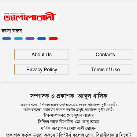
সিলেটে সড়ক দুর্ঘটনায় প্রাণ গেল যুবকের
ফলো করুন
ইউনূসকে সঙ্গে নিয়ে জুলাই স্মৃতি জাদুঘর উদ্বোধন করলেন
প্রধানমন্ত্রী
সিলেটে আরও দুইজনের মৃত্যু, হাসপাতালে ৩ শতাধিক
About Us
Contacts
Privacy Policy
Terms of Use
সম্পাদক ও প্রকাশক: আব্দুল খালিক
আইন-উপদেষ্টা: সিনিয়র এডভোকেট এ.কে.এম. ফয়েজ, বাংলাদেশ সুপ্রীম কোর্ট।
আইন-উপদেষ্টা: ব্যারিস্টার ফয়সাল দস্তগীর চৌধুরী, বাংলাদেশ সুপ্রীম কোর্ট।
উপ-সম্পাদকঃ মোঃ সুমন আহমদ
সিনিয়র স্টাফ রিপোর্টার: মো: আবু তাহের
সার্বিক ব্যবস্থাপকঃ মোঃ আলী হোসেন
প্রকাশক কর্তৃক উত্তরা অফসেট প্রিন্টার্স কলেজ রোড, বিয়ানীবাজার সিলেট