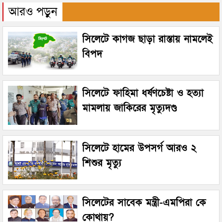
আরও পড়ুন
সিলেটে কাগজ ছাড়া রাস্তায় নামলেই
বিপদ
সিলেটে ফাহিমা ধর্ষণচেষ্টা ও হত্যা
মামলায় জাকিরের মৃত্যুদণ্ড
সিলেটে হামের উপসর্গ আরও ২
শিশুর মৃত্যু
সিলেটের সাবেক মন্ত্রী-এমপিরা কে
কোথায়?