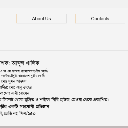
About Us
Contacts
াশক: আব্দুল খালিক
কে.এম. ফয়েজ, বাংলাদেশ সুপ্রীম কোর্ট।
দস্তগীর চৌধুরী, বাংলাদেশ সুপ্রীম কোর্ট।
ঃ মোঃ সুমন আহমদ
োর্টার: মো: আবু তাহের
থাপকঃ মোঃ আলী হোসেন
জার সিলেট থেকে মুদ্রিত ও শরীফা বিবি হাউজ, মেওয়া থেকে প্রকাশিত।
ড়ীর একটি সহযোগী প্রতিষ্ঠান
ী, রেজি নং: সিল/১৫০