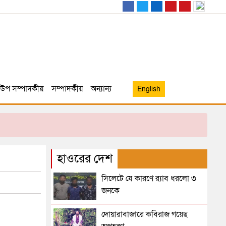
উপ সম্পাদকীয়
সম্পাদকীয়
অন্যান্য
English
হাওরের দেশ
সিলেটে যে কারণে র‌্যাব ধরলো ৩
জনকে
দোয়ারাবাজারে কবিরাজ গয়েছ