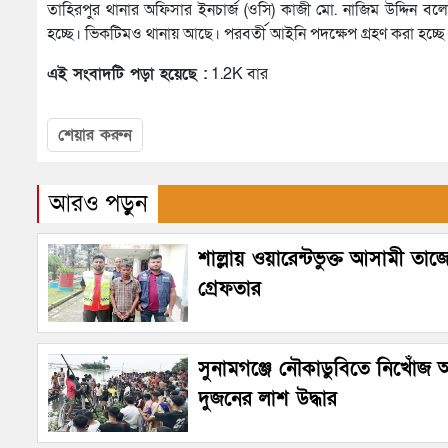
তাহিরপুর থানার অফিসার ইনচার্জ (ওসি) কাজী মো. নাজিম উদ্দিন
হচ্ছে। ভিকটিমও থানায় আছে। পরবর্তী আইনি পদক্ষেপ গ্রহণ করা হচ্ছে
এই সংবাদটি পড়া হয়েছে :
1.2K বার
শেয়ার করুন
আরও পড়ুন
শাল্লায় ওয়ারেন্টভুক্ত আসামী তাজ
গ্রেফতার
সুনামগঞ্জে নৌকাডুবিতে নিখোঁজ
দুজনের লাশ উদ্ধার