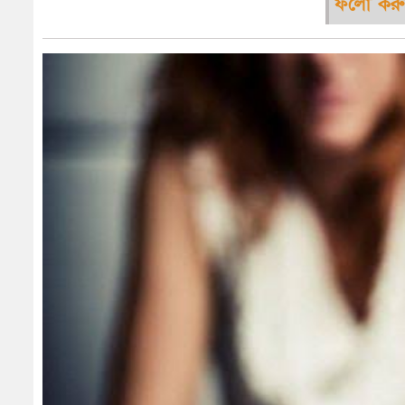
ফলো করু