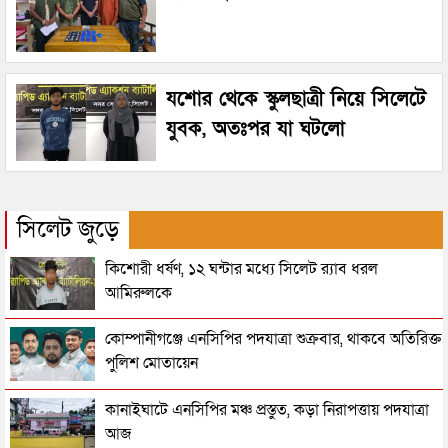
যশোর থেকে স্কুলছাত্রী নিয়ে সিলেটে
যুবক, অতঃপর যা ঘটলো
সিলেট জুড়ে
কিশোরী ধর্ষণ, ১২ ঘন্টার মধ্যে সিলেট র‌্যাব ধরল
আমিরুলকে
কোম্পানীগঞ্জে এনসিপির পদযাত্রা শুক্রবার, থাকবে অতিরিক্ত
পুলিশ মোতায়েন
কানাইঘাটে এনসিপির মঞ্চ প্রস্তুত, কড়া নিরাপত্তায় পদযাত্রা
আজ