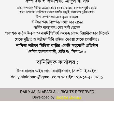
সম্পাদক ও প্রকাশক: আব্দুল খালিক
আইন-উপদেষ্টা: সিনিয়র এডভোকেট এ.কে.এম. ফয়েজ, বাংলাদেশ সুপ্রীম কোর্ট।
আইন-উপদেষ্টা: ব্যারিস্টার ফয়সাল দস্তগীর চৌধুরী, বাংলাদেশ সুপ্রীম কোর্ট।
উপ-সম্পাদকঃ মোঃ সুমন আহমদ
সিনিয়র স্টাফ রিপোর্টার: মো: আবু তাহের
সার্বিক ব্যবস্থাপকঃ মোঃ আলী হোসেন
প্রকাশক কর্তৃক উত্তরা অফসেট প্রিন্টার্স কলেজ রোড, বিয়ানীবাজার সিলেট
থেকে মুদ্রিত ও শরীফা বিবি হাউজ, মেওয়া থেকে প্রকাশিত।
শাফিয়া শরীফা মিডিয়া বাড়ীর একটি সহযোগী প্রতিষ্ঠান
দৈনিক জালালাবাদী, রেজি নং: সিল/১৫০
বানিজ্যিক কার্যালয় :
উত্তর বাজার মেইন রোড বিয়ানীবাজার, সিলেট। ই-মেইল:
dailyjalalabadi@gmail.com মোবাইল: ০১৮১৯-৫৬৪৮৮১
DAILY JALALABADI ALL RIGHTS RESERVED
Developed by
Host for Domain