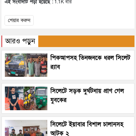
এই সংবাদটি পড়া হয়েছে :
1.1K বার
শেয়ার করুন
আরও পড়ুন
পিকআপসহ তিনজনকে ধরল সিলেট
র‌্যাব
সিলেটে সড়ক দুর্ঘটনায় প্রাণ গেল
যুবকের
সিলেটে ইয়াবার বিশাল চালানসহ
আটক ২