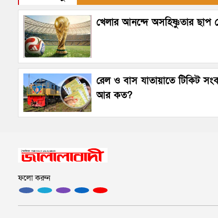
খেলার আনন্দে অসহিষ্ণুতার ছাপ
রেল ও বাস যাতায়াতে টিকিট সং
আর কত?
ফলো করুন