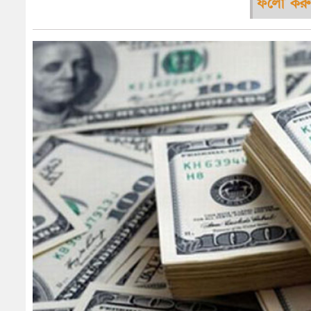
ফলো করু