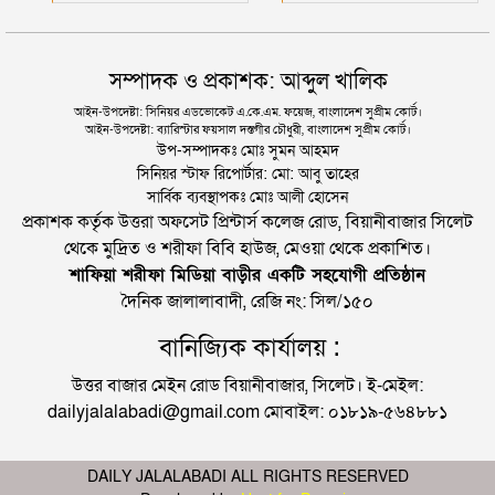
সম্পাদক ও প্রকাশক: আব্দুল খালিক
আইন-উপদেষ্টা: সিনিয়র এডভোকেট এ.কে.এম. ফয়েজ, বাংলাদেশ সুপ্রীম কোর্ট।
আইন-উপদেষ্টা: ব্যারিস্টার ফয়সাল দস্তগীর চৌধুরী, বাংলাদেশ সুপ্রীম কোর্ট।
উপ-সম্পাদকঃ মোঃ সুমন আহমদ
সিনিয়র স্টাফ রিপোর্টার: মো: আবু তাহের
সার্বিক ব্যবস্থাপকঃ মোঃ আলী হোসেন
প্রকাশক কর্তৃক উত্তরা অফসেট প্রিন্টার্স কলেজ রোড, বিয়ানীবাজার সিলেট
থেকে মুদ্রিত ও শরীফা বিবি হাউজ, মেওয়া থেকে প্রকাশিত।
শাফিয়া শরীফা মিডিয়া বাড়ীর একটি সহযোগী প্রতিষ্ঠান
দৈনিক জালালাবাদী, রেজি নং: সিল/১৫০
বানিজ্যিক কার্যালয় :
উত্তর বাজার মেইন রোড বিয়ানীবাজার, সিলেট। ই-মেইল:
dailyjalalabadi@gmail.com মোবাইল: ০১৮১৯-৫৬৪৮৮১
DAILY JALALABADI ALL RIGHTS RESERVED