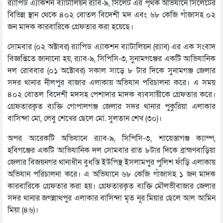
র‌্যাপিড এ্যাকশন ব্যাটালিয়ন র‌্যাব-৯, সিলেট এর পৃথক অভিযানে সিলেটের
বিভিন্ন স্থান থেকে ৪০২ বোতল বিদেশী মদ এবং ৬৮ কেজি গাঁজাসহ ০২
জন মাদক কারবারিকে গ্রেফতার করা হয়েছে।
সোমবার (০২ অক্টাবর) র‌্যাপিড এ্যাকশন ব্যাটালিয়ন (র‌্যাব) এর এক সংবাদ
বিজ্ঞপ্তিতে জানানো হয়, র‌্যাব-৯, সিপিসি-৩, সুনামগঞ্জের একটি আভিযানিক
দল রোববার (০১ অক্টোবর) সকাল সাড়ে ৮ টার দিকে সুনামগঞ্জ জেলার
সদর থানার নীলপুর বাজার এলাকায় অভিযান পরিচালনা করে। এ সময়
৪০২ বোতল বিদেশী মদসহ পেশাদার মাদক ব্যবসায়ীকে গ্রেফতার করে।
গ্রেফতারকৃত ব্যক্তি গোপালগঞ্জ জেলার সদর থানার পুকুরিয়া এলাকার
বাসিন্দা মো, লেবু শেখের ছেলে মো. সুলতান শেখ (৩০)।
অপর আরেকটি অভিযানে র‌্যাব-৯, সিপিসি-৩, শায়েস্তাগঞ্জ ক্যাম্প,
হবিগঞ্জের একটি আভিযানিক দল সোমবার রাত ৮টার দিকে ব্রাহ্মণবাড়িয়া
জেলার বিজয়নগর থানাধীন বুধস্তি ইউপিস্থ ইসলামপুর পুলিশ ফাঁড়ি এলাকায়
অভিযান পরিচালনা করে। এ অভিযানে ৬৮ কেজি গাঁজাসহ ১ জন মাদক
কারবারিকে গ্রেফতার করা হয়। গ্রেফতারকৃত ব্যক্তি মৌলভীবাজার জেলার
সদর থানার জগন্নাথপুর এলাকার বাসিন্দা মৃত নূর মিয়ার ছেলে আল আমিন
মিয়া (৪৬)।