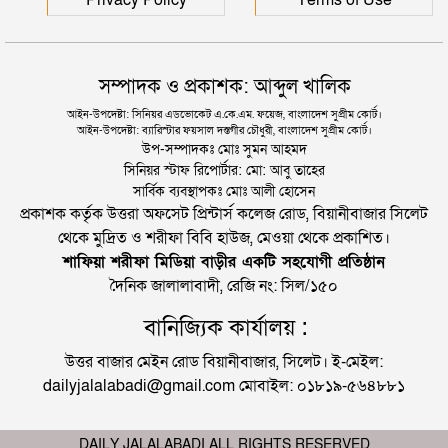
সম্পাদক ও প্রকাশক: আব্দুল খালিক
আইন-উপদেষ্টা: সিনিয়র এডভোকেট এ.কে.এম. ফয়েজ, বাংলাদেশ সুপ্রীম কোর্ট।
আইন-উপদেষ্টা: ব্যারিস্টার ফয়সাল দস্তগীর চৌধুরী, বাংলাদেশ সুপ্রীম কোর্ট।
উপ-সম্পাদকঃ মোঃ সুমন আহমদ
সিনিয়র স্টাফ রিপোর্টার: মো: আবু তাহের
সার্বিক ব্যবস্থাপকঃ মোঃ আলী হোসেন
প্রকাশক কর্তৃক উত্তরা অফসেট প্রিন্টার্স কলেজ রোড, বিয়ানীবাজার সিলেট
থেকে মুদ্রিত ও শরীফা বিবি হাউজ, মেওয়া থেকে প্রকাশিত।
শাফিয়া শরীফা মিডিয়া বাড়ীর একটি সহযোগী প্রতিষ্ঠান
দৈনিক জালালাবাদী, রেজি নং: সিল/১৫০
বানিজ্যিক কার্যালয় :
উত্তর বাজার মেইন রোড বিয়ানীবাজার, সিলেট। ই-মেইল:
dailyjalalabadi@gmail.com মোবাইল: ০১৮১৯-৫৬৪৮৮১
DAILY JALALABADI ALL RIGHTS RESERVED