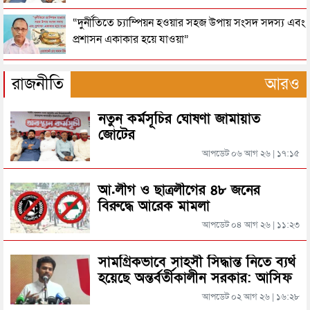
ছেলের ছুরি কাঘাতে বাবা-মা খুন
“দুর্নীতিতে চ্যাম্পিয়ন হওয়ার সহজ উপায় সংসদ সদস্য এবং
প্রশাসন একাকার হয়ে যাওয়া”
মহিলা আওয়ামী লীগ নেত্রী শিলার মরদেহ উদ্ধার
রাষ্ট্রপতি নির্বাচনের তারিখ ঘোষণা
রাজনীতি
আরও
বিছানায় পড়েছিল গৃহবধূর লাশ, স্বামী-সন্তান উধাও
নতুন কর্মসূচির ঘোষণা জামায়াত
সিলেটে ফাহিমা ধর্ষণচেষ্টা ও হত্যা মামলায় জাকিরের
জোটের
মৃত্যুদণ্ড
আপডেট ০৬ আগ ২৬ | ১৭:১৫
মাদ্রাসাছাত্রীকে ধর্ষণ, ১ জনের মৃত্যুদণ্ড
সিলেটে হামের উপসর্গ আরও ২ শিশুর মৃত্যু
আ.লীগ ও ছাত্রলীগের ৪৮ জনের
বিরুদ্ধে আরেক মামলা
স্ত্রীকে হত্যার দায়ে স্বামীর যাব জ্জীবন
আপডেট ০৪ আগ ২৬ | ১১:২৩
রাজধানীর মাদারটেক থেকে তরুণীর খণ্ডিত মাথা ও দুই হাত
উদ্ধার
স্বামীকে তালাক দিয়ে প্রেমিককে বিয়ে, স্ত্রীর স্বীকৃতি চেয়ে
সামগ্রিকভাবে সাহসী সিদ্ধান্ত নিতে ব্যর্থ
অনশন
হয়েছে অন্তর্বর্তীকালীন সরকার: আসিফ
দিল্লিতে শেখ হাসিনার বক্তব্য দেওয়া নিয়ে পররাষ্ট্র
মাহমুদ
মন্ত্রণালয়ের ক্ষোভ
আপডেট ০২ আগ ২৬ | ১৬:২৮
সাবেক স্পিকার জমির উদ্দিন সরকার মারা গেছেন