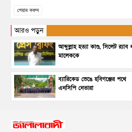
শেয়ার করুন
আরও পড়ুন
আব্দুল্লাহ হত্যা কাণ্ড, সিলেট র‌্যাব
মালেককে
ব্যারিকেড ভেঙে হবিগঞ্জের পথে
এনসিপি নেতারা