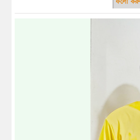
ফলো করু