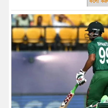
ফলো করু