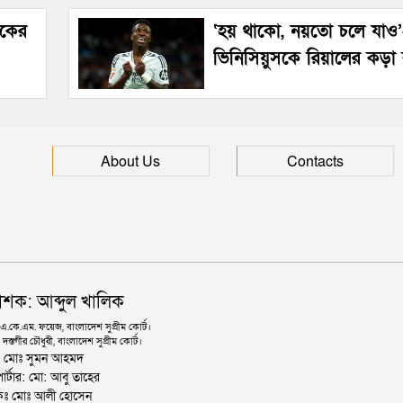
েকের
‘হয় থাকো, নয়তো চলে যাও
ভিনিসিয়ুসকে রিয়ালের কড়া ব
About Us
Contacts
াশক: আব্দুল খালিক
কে.এম. ফয়েজ, বাংলাদেশ সুপ্রীম কোর্ট।
দস্তগীর চৌধুরী, বাংলাদেশ সুপ্রীম কোর্ট।
ঃ মোঃ সুমন আহমদ
োর্টার: মো: আবু তাহের
থাপকঃ মোঃ আলী হোসেন