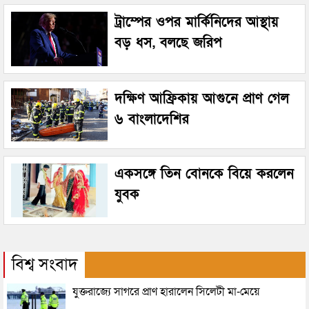
ট্রাম্পের ওপর মার্কিনিদের আস্থায়
বড় ধস, বলছে জরিপ
দক্ষিণ আফ্রিকায় আগুনে প্রাণ গেল
৬ বাংলাদেশির
একসঙ্গে তিন বোনকে বিয়ে করলেন
যুবক
বিশ্ব সংবাদ
যুক্তরাজ্যে সাগরে প্রাণ হারালেন সিলেটী মা-মেয়ে