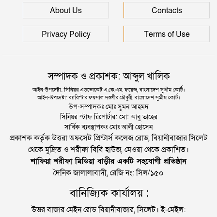
জৈন্তাপুরে বাস চাপায় বৃদ্ধ নিহত, সড়ক অবরোধ
About Us
Contacts
Privacy Policy
Terms of Use
সম্পাদক ও প্রকাশক: আব্দুল খালিক
আইন-উপদেষ্টা: সিনিয়র এডভোকেট এ.কে.এম. ফয়েজ, বাংলাদেশ সুপ্রীম কোর্ট।
আইন-উপদেষ্টা: ব্যারিস্টার ফয়সাল দস্তগীর চৌধুরী, বাংলাদেশ সুপ্রীম কোর্ট।
উপ-সম্পাদকঃ মোঃ সুমন আহমদ
সিনিয়র স্টাফ রিপোর্টার: মো: আবু তাহের
সার্বিক ব্যবস্থাপকঃ মোঃ আলী হোসেন
প্রকাশক কর্তৃক উত্তরা অফসেট প্রিন্টার্স কলেজ রোড, বিয়ানীবাজার সিলেট
থেকে মুদ্রিত ও শরীফা বিবি হাউজ, মেওয়া থেকে প্রকাশিত।
শাফিয়া শরীফা মিডিয়া বাড়ীর একটি সহযোগী প্রতিষ্ঠান
দৈনিক জালালাবাদী, রেজি নং: সিল/১৫০
বানিজ্যিক কার্যালয় :
উত্তর বাজার মেইন রোড বিয়ানীবাজার, সিলেট। ই-মেইল: