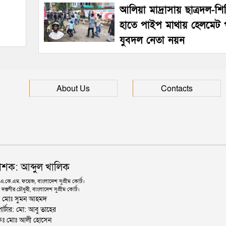
আলিয়া মাদ্রাসায় ছাত্রদল-শিব
হাতে পাইপ মাথায় হেলমেট 
যুবদল নেতা নয়ন
About Us
Contacts
াশক: আব্দুল খালিক
কে.এম. ফয়েজ, বাংলাদেশ সুপ্রীম কোর্ট।
দস্তগীর চৌধুরী, বাংলাদেশ সুপ্রীম কোর্ট।
ঃ মোঃ সুমন আহমদ
োর্টার: মো: আবু তাহের
থাপকঃ মোঃ আলী হোসেন