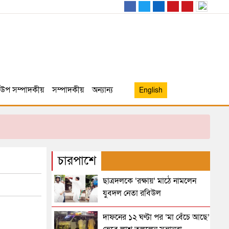
উপ সম্পাদকীয়
সম্পাদকীয়
অন্যান্য
English
চারপাশে
ছাত্রদলকে ‘রক্ষায়’ মাঠে নামলেন
যুবদল নেতা রবিউল
দাফনের ১২ ঘণ্টা পর ‘মা বেঁচে আছে’