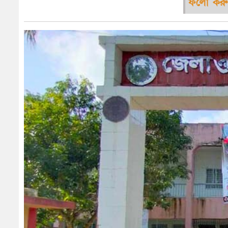
ফলো করু