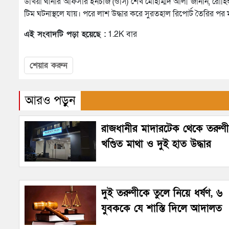
উখিয়া থানার অফিসার ইনচার্জ (ওসি) শেখ মোহাম্মদ আলী জানান, রোহিঙ্গা
টিম ঘটনাস্থলে যায়। পরে লাশ উদ্ধার করে সুরতহাল রিপোর্ট তৈরির পর
এই সংবাদটি পড়া হয়েছে :
1.2K বার
শেয়ার করুন
আরও পড়ুন
রাজধানীর মাদারটেক থেকে তরুণ
খণ্ডিত মাথা ও দুই হাত উদ্ধার
দুই তরুণীকে তুলে নিয়ে ধর্ষণ, ৬
যুবককে যে শাস্তি দিলে আদালত