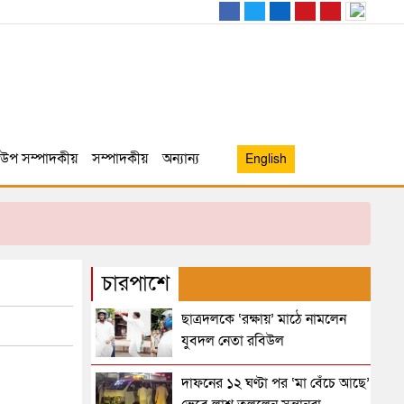
উপ সম্পাদকীয়
সম্পাদকীয়
অন্যান্য
English
চারপাশে
ছাত্রদলকে ‘রক্ষায়’ মাঠে নামলেন
যুবদল নেতা রবিউল
দাফনের ১২ ঘণ্টা পর ‘মা বেঁচে আছে’