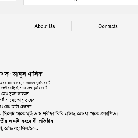
About Us
Contacts
াশক: আব্দুল খালিক
কে.এম. ফয়েজ, বাংলাদেশ সুপ্রীম কোর্ট।
দস্তগীর চৌধুরী, বাংলাদেশ সুপ্রীম কোর্ট।
ঃ মোঃ সুমন আহমদ
োর্টার: মো: আবু তাহের
থাপকঃ মোঃ আলী হোসেন
জার সিলেট থেকে মুদ্রিত ও শরীফা বিবি হাউজ, মেওয়া থেকে প্রকাশিত।
ড়ীর একটি সহযোগী প্রতিষ্ঠান
ী, রেজি নং: সিল/১৫০