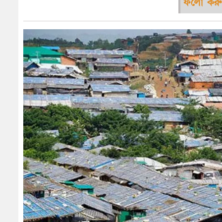
ফলো করু