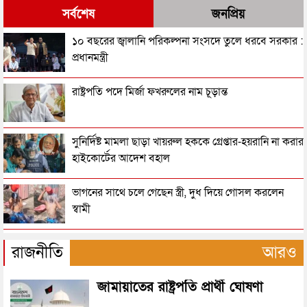
সর্বশেষ
জনপ্রিয়
ভূমিকম্পে মৃত্যু বেড়ে ১৯৪৩
১০ বছরের জ্বালানি পরিকল্পনা সংসদে তুলে ধরবে সরকার :
প্রধানমন্ত্রী
আফগানিস্তান সীমান্তে পাকিস্তানের হামলা, নিহত ২৯
রাষ্ট্রপতি পদে মির্জা ফখরুলের নাম চূড়ান্ত
বিমান দুর্ঘটনায় প্রাণ গেল ১১ জনের
সুনির্দিষ্ট মামলা ছাড়া খায়রুল হককে গ্রেপ্তার-হয়রানি না করার
হাইকোর্টের আদেশ বহাল
ইতালিতে কোম্পানীগঞ্জের একই পরিবারের ৩ জনকে হত্যা
ভাগনের সাথে চলে গেছেন স্ত্রী, দুধ দিয়ে গোসল করলেন
স্বামী
ভেনেজুয়েলায় ভূমিকম্প : ৩২ জনের মরদেহ উদ্ধার, আহত
সিলেটে পুলিশের অ্যাকশন, ৪৮ জন গ্রেপ্তার
৭০০
রাজনীতি
আরও
ভেনেজুয়েলায় শক্তিশালী জোড়া ভূমিকম্প, ১ লাখের বেশি
জামায়াতের রাষ্ট্রপতি প্রার্থী ঘোষণা
সিলেটে সেই দুই বাস চালকের বিরুদ্ধে মামলা
মানুষের মৃত্যুর শঙ্কা