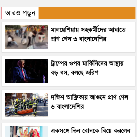
আরও পড়ুন
মালয়েশিয়ায় সহকর্মীদের আঘাতে
প্রাণ গেল ৩ বাংলাদেশির
ট্রাম্পের ওপর মার্কিনিদের আস্থায়
বড় ধস, বলছে জরিপ
দক্ষিণ আফ্রিকায় আগুনে প্রাণ গেল
৬ বাংলাদেশির
একসঙ্গে তিন বোনকে বিয়ে করলেন