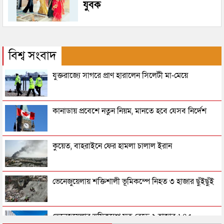
যুবক
বিশ্ব সংবাদ
যুক্তরাজ্যে সাগরে প্রাণ হারালেন সিলেটী মা-মেয়ে
কানাডায় প্রবেশে নতুন নিয়ম, মানতে হবে যেসব নির্দেশ
কুয়েত, বাহরাইনে ফের হামলা চালাল ইরান
ভেনেজুয়েলায় শক্তিশালী ভূমিকম্পে নিহত ৩ হাজার ছুঁইছুঁই
ভেনেজুয়েলার ভূমিকম্পে মৃত বেড়ে ২ হাজার ৬৪৫