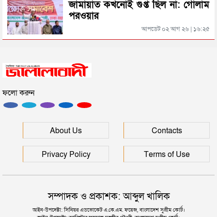
জামায়াত কখনোই গুপ্ত ছিল না: গোলাম
পরওয়ার
“দুর্নীতিতে চ্যাম্পিয়ন হওয়ার সহজ উপায় সংসদ সদস্য এবং
আপডেট ০২ আগ ২৬ | ১৬:২৫
প্রশাসন একাকার হয়ে যাওয়া”
রাষ্ট্রপতি নির্বাচনের তারিখ ঘোষণা
ফলো করুন
সিলেটে ফাহিমা ধর্ষণচেষ্টা ও হত্যা মামলায় জাকিরের
মৃত্যুদণ্ড
সিলেটে হামের উপসর্গ আরও ২ শিশুর মৃত্যু
About Us
Contacts
Privacy Policy
Terms of Use
সম্পাদক ও প্রকাশক: আব্দুল খালিক
আইন-উপদেষ্টা: সিনিয়র এডভোকেট এ.কে.এম. ফয়েজ, বাংলাদেশ সুপ্রীম কোর্ট।