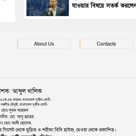
যাওয়ার বিষয়ে সতর্ক করলেন স্বরা
About Us
Contacts
াশক: আব্দুল খালিক
কে.এম. ফয়েজ, বাংলাদেশ সুপ্রীম কোর্ট।
দস্তগীর চৌধুরী, বাংলাদেশ সুপ্রীম কোর্ট।
ঃ মোঃ সুমন আহমদ
োর্টার: মো: আবু তাহের
থাপকঃ মোঃ আলী হোসেন
জার সিলেট থেকে মুদ্রিত ও শরীফা বিবি হাউজ, মেওয়া থেকে প্রকাশিত।