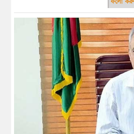
ফলো করু