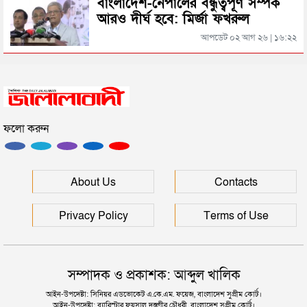
বাংলাদেশ-নেপালের বন্ধুত্বপূর্ণ সম্পর্ক
আরও দীর্ঘ হবে: মির্জা ফখরুল
সিলেটের জোড়া ব্রিজের পাশ থেকে আটক ফরহাদ- বাদশা
আপডেট ০২ আগ ২৬ | ১৬:২২
সিলেটে সড়ক দুর্ঘটনায় প্রাণ গেল যুবকের
ফলো করুন
ইউনূসকে সঙ্গে নিয়ে জুলাই স্মৃতি জাদুঘর উদ্বোধন করলেন
প্রধানমন্ত্রী
সিলেটে আরও দুইজনের মৃত্যু, হাসপাতালে ৩ শতাধিক
About Us
Contacts
Privacy Policy
Terms of Use
সম্পাদক ও প্রকাশক: আব্দুল খালিক
আইন-উপদেষ্টা: সিনিয়র এডভোকেট এ.কে.এম. ফয়েজ, বাংলাদেশ সুপ্রীম কোর্ট।
আইন-উপদেষ্টা: ব্যারিস্টার ফয়সাল দস্তগীর চৌধুরী, বাংলাদেশ সুপ্রীম কোর্ট।