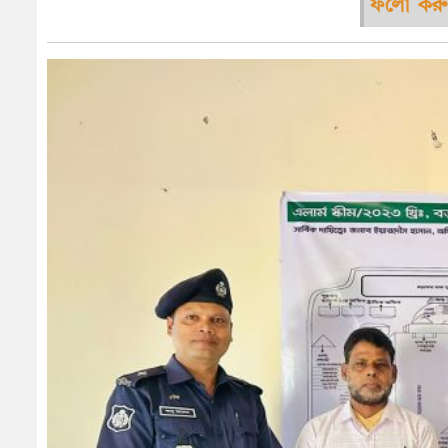
ফলো করু