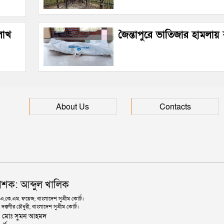
লাখ
জৈন্তাপুরে ভাতিজার হামলায় বৃদ
About Us
Contacts
াশক: আব্দুল খালিক
কে.এম. ফয়েজ, বাংলাদেশ সুপ্রীম কোর্ট।
দস্তগীর চৌধুরী, বাংলাদেশ সুপ্রীম কোর্ট।
ঃ মোঃ সুমন আহমদ