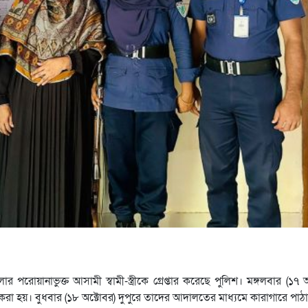
য়ানাভুক্ত আসামী স্বামী-স্ত্রীকে গ্রেপ্তার করেছে পুলিশ। মঙ্গলবার (১৭ 
 করা হয়। বুধবার (১৮ অক্টোবর) দুপুরে তাদের আদালতের মাধ্যমে কারাগারে পা