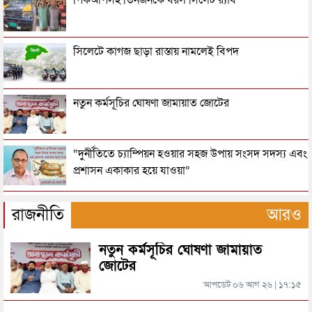
পিকআপসহ তিনজনকে ধরল সিলেট র‌্যাব
বলল জামায়াত
একনেকে ১৪ হাজার ৪১ কোটি টাকার ৮ প্রকল্প অনুমোদন
সিলেটে কাগজ ছাড়া রাস্তায় নামলেই বিপদ
ভিডিওর তরুণীকে এবার নিজের ‘দ্বিতীয় স্ত্রী’ দাবি করছেন
নতুন কর্মসূচির ঘোষণা জামায়াত জোটের
জামায়াত-এমপি নজরুল
শহীদ জিয়া হত্যার বিষয়ে বেরিয়ে আসছে চাঞ্চল্যকর তথ্য
“দুর্নীতিতে চ্যাম্পিয়ন হওয়ার সহজ উপায় সংসদ সদস্য এবং
প্রশাসন একাকার হয়ে যাওয়া”
জিয়া হত্যা: মেজর মোজাফফর যেভাবে শনাক্ত হন
রাষ্ট্রপতি নির্বাচনের তারিখ ঘোষণা
রাজনীতি
আরও
চূড়ান্ত ভোটকেন্দ্রের তালিকা প্রকাশ ২৭ আগস্ট
নতুন কর্মসূচির ঘোষণা জামায়াত
সিলেটে ফাহিমা ধর্ষণচেষ্টা ও হত্যা মামলায় জাকিরের
জোটের
মৃত্যুদণ্ড
আপডেট ০৬ আগ ২৬ | ১৭:১৫
শিক্ষামন্ত্রীর পদত্যাগের দাবি থেকে সরে গেল শিক্ষার্থীরা,
সিলেটে হামের উপসর্গ আরও ২ শিশুর মৃত্যু
এবার নতুন ৬ দাবি