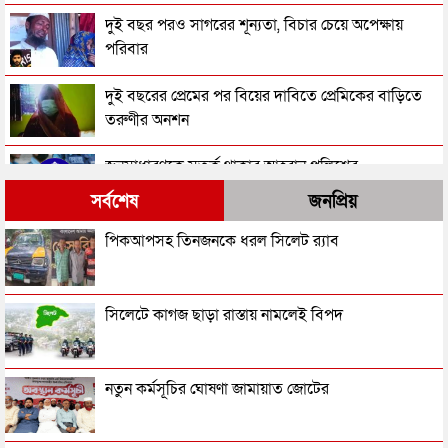
দুই বছর পরও সাগরের শূন্যতা, বিচার চেয়ে অপেক্ষায়
পরিবার
দুই বছরের প্রেমের পর বিয়ের দাবিতে প্রেমিকের বাড়িতে
তরুণীর অনশন
জনসাধারণকে সতর্ক থাকার আহ্বান পুলিশের
সর্বশেষ
জনপ্রিয়
৩ মাসে পুলিশের হাতে গ্রেপ্তার ১ লাখ ৪২ হাজার
পিকআপসহ তিনজনকে ধরল সিলেট র‌্যাব
ছেলের ছুরি কাঘাতে বাবা-মা খুন
সিলেটে কাগজ ছাড়া রাস্তায় নামলেই বিপদ
মহিলা আওয়ামী লীগ নেত্রী শিলার মরদেহ উদ্ধার
নতুন কর্মসূচির ঘোষণা জামায়াত জোটের