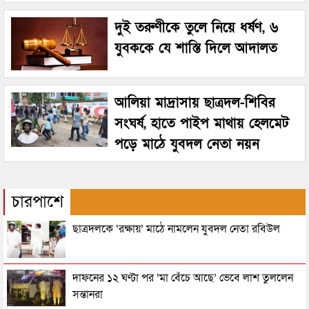
দুই তরুণীকে তুলে নিয়ে ধর্ষণ, ৬
যুবককে যে শাস্তি দিলে আদালত
আলিয়া মাদ্রাসায় ছাত্রদল-শিবির
সংঘর্ষ, হাতে পাইপ মাথায় হেলমেট
পড়ে মাঠে যুবদল নেতা নয়ন
চারপাশে
ছাত্রদলকে ‘রক্ষায়’ মাঠে নামলেন যুবদল নেতা রবিউল
দাফনের ১২ ঘণ্টা পর ‘মা বেঁচে আছে’ ভেবে লাশ তুললেন
সন্তানরা