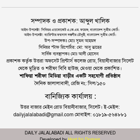
সম্পাদক ও প্রকাশক: আব্দুল খালিক
আইন-উপদেষ্টা: সিনিয়র এডভোকেট এ.কে.এম. ফয়েজ, বাংলাদেশ সুপ্রীম কোর্ট।
আইন-উপদেষ্টা: ব্যারিস্টার ফয়সাল দস্তগীর চৌধুরী, বাংলাদেশ সুপ্রীম কোর্ট।
উপ-সম্পাদকঃ মোঃ সুমন আহমদ
সিনিয়র স্টাফ রিপোর্টার: মো: আবু তাহের
সার্বিক ব্যবস্থাপকঃ মোঃ আলী হোসেন
প্রকাশক কর্তৃক উত্তরা অফসেট প্রিন্টার্স কলেজ রোড, বিয়ানীবাজার সিলেট
থেকে মুদ্রিত ও শরীফা বিবি হাউজ, মেওয়া থেকে প্রকাশিত।
শাফিয়া শরীফা মিডিয়া বাড়ীর একটি সহযোগী প্রতিষ্ঠান
দৈনিক জালালাবাদী, রেজি নং: সিল/১৫০
বানিজ্যিক কার্যালয় :
উত্তর বাজার মেইন রোড বিয়ানীবাজার, সিলেট। ই-মেইল:
dailyjalalabadi@gmail.com মোবাইল: ০১৮১৯-৫৬৪৮৮১
DAILY JALALABADI ALL RIGHTS RESERVED
Developed by
Host for Domain