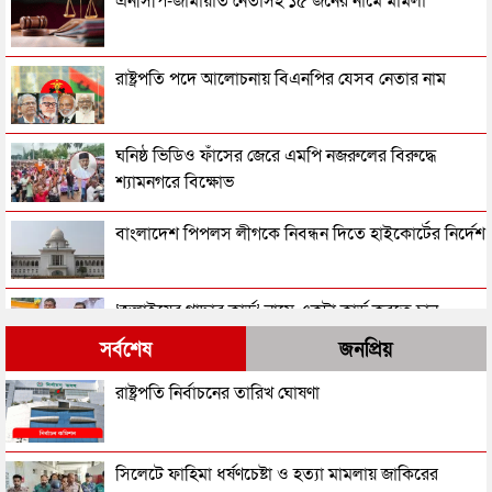
এনসিপি-জামায়াত নেতাসহ ১৫ জনের নামে মামলা
রাষ্ট্রপতি পদে আলোচনায় বিএনপির যেসব নেতার নাম
ঘনিষ্ঠ ভিডিও ফাঁসের জেরে এমপি নজরুলের বিরুদ্ধে
শ্যামনগরে বিক্ষোভ
বাংলাদেশ পিপলস লীগকে নিবন্ধন দিতে হাইকোর্টের নির্দেশ
‘জুলাইয়ের গাদ্দার কার্ড’ নামে একটা কার্ড করতে চান
নাসীরুদ্দীন পাটওয়ারী
সর্বশেষ
জনপ্রিয়
‘স্বৈরাচার’ বিতাড়িত হওয়ার পর একটি ‘গুপ্ত বাহিনী’ ধীরে
রাষ্ট্রপতি নির্বাচনের তারিখ ঘোষণা
ধীরে আত্মপ্রকাশ করেছিল: প্রধানমন্ত্রী
নাটক কম করেন প্রিয়: প্রধানমন্ত্রীর উদ্দেশে নাহিদ ইসলাম
সিলেটে ফাহিমা ধর্ষণচেষ্টা ও হত্যা মামলায় জাকিরের