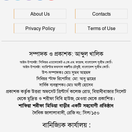
সিলেটে বিচার নিয়ে হতাশ ৬ শহীদ পরিবার
About Us
Contacts
Privacy Policy
Terms of Use
সম্পাদক ও প্রকাশক: আব্দুল খালিক
আইন-উপদেষ্টা: সিনিয়র এডভোকেট এ.কে.এম. ফয়েজ, বাংলাদেশ সুপ্রীম কোর্ট।
আইন-উপদেষ্টা: ব্যারিস্টার ফয়সাল দস্তগীর চৌধুরী, বাংলাদেশ সুপ্রীম কোর্ট।
উপ-সম্পাদকঃ মোঃ সুমন আহমদ
সিনিয়র স্টাফ রিপোর্টার: মো: আবু তাহের
সার্বিক ব্যবস্থাপকঃ মোঃ আলী হোসেন
প্রকাশক কর্তৃক উত্তরা অফসেট প্রিন্টার্স কলেজ রোড, বিয়ানীবাজার সিলেট
থেকে মুদ্রিত ও শরীফা বিবি হাউজ, মেওয়া থেকে প্রকাশিত।
শাফিয়া শরীফা মিডিয়া বাড়ীর একটি সহযোগী প্রতিষ্ঠান
দৈনিক জালালাবাদী, রেজি নং: সিল/১৫০
বানিজ্যিক কার্যালয় :