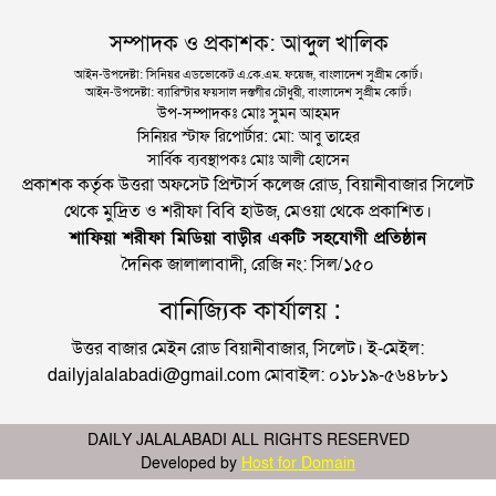
সম্পাদক ও প্রকাশক: আব্দুল খালিক
আইন-উপদেষ্টা: সিনিয়র এডভোকেট এ.কে.এম. ফয়েজ, বাংলাদেশ সুপ্রীম কোর্ট।
আইন-উপদেষ্টা: ব্যারিস্টার ফয়সাল দস্তগীর চৌধুরী, বাংলাদেশ সুপ্রীম কোর্ট।
উপ-সম্পাদকঃ মোঃ সুমন আহমদ
সিনিয়র স্টাফ রিপোর্টার: মো: আবু তাহের
সার্বিক ব্যবস্থাপকঃ মোঃ আলী হোসেন
প্রকাশক কর্তৃক উত্তরা অফসেট প্রিন্টার্স কলেজ রোড, বিয়ানীবাজার সিলেট
থেকে মুদ্রিত ও শরীফা বিবি হাউজ, মেওয়া থেকে প্রকাশিত।
শাফিয়া শরীফা মিডিয়া বাড়ীর একটি সহযোগী প্রতিষ্ঠান
দৈনিক জালালাবাদী, রেজি নং: সিল/১৫০
বানিজ্যিক কার্যালয় :
উত্তর বাজার মেইন রোড বিয়ানীবাজার, সিলেট। ই-মেইল:
dailyjalalabadi@gmail.com মোবাইল: ০১৮১৯-৫৬৪৮৮১
DAILY JALALABADI ALL RIGHTS RESERVED
Developed by
Host for Domain