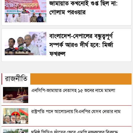
জামায়াত কখনোই গুপ্ত ছিল না:
গোলাম পরওয়ার
বাংলাদেশ-নেপালের বন্ধুত্বপূর্ণ
সম্পর্ক আরও দীর্ঘ হবে: মির্জা
ফখরুল
রাজনীতি
এনসিপি-জামায়াত নেতাসহ ১৫ জনের নামে মামলা
রাষ্ট্রপতি পদে আলোচনায় বিএনপির যেসব নেতার নাম
ঘনিষ্ঠ ভিডিও ফাঁসের জেরে এমপি নজরুলের বিরুদ্ধে