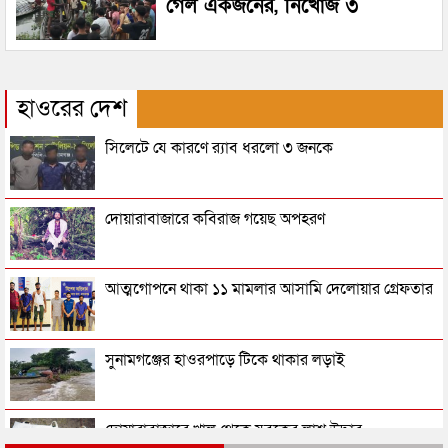
গেল একজনের, নিখোঁজ ৩
হাওরের দেশ
সিলেটে যে কারণে র‌্যাব ধরলো ৩ জনকে
দোয়ারাবাজারে কবিরাজ গয়েছ অপহরণ
আত্মগোপনে থাকা ১১ মামলার আসামি দেলোয়ার গ্রেফতার
সুনামগঞ্জের হাওরপাড়ে টিকে থাকার লড়াই
দোয়ারাবাজারে খাল থেকে যুবকের লাশ উদ্ধার