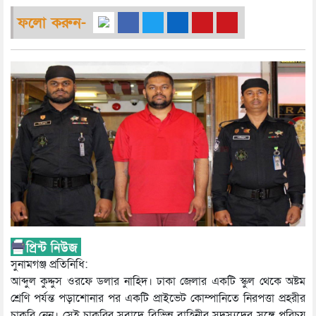
ফলো করুন-
সুনামগঞ্জ প্রতিনিধি:
আব্দুল কুদ্দুস ওরফে ডলার নাহিদ। ঢাকা জেলার একটি স্কুল থেকে অষ্টম
শ্রেণি পর্যন্ত পড়াশোনার পর একটি প্রাইভেট কোম্পানিতে নিরপত্তা প্রহরীর
চাকরি নেন। সেই চাকরির সুবাদে বিভিন্ন বাহিনীর সদস্যদের সঙ্গে পরিচয়