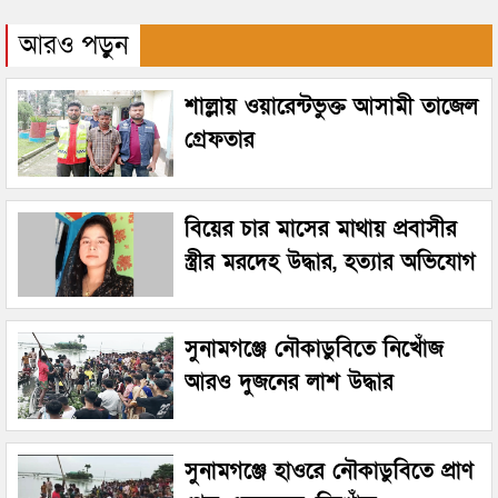
আরও পড়ুন
শাল্লায় ওয়ারেন্টভুক্ত আসামী তাজেল
গ্রেফতার
বিয়ের চার মাসের মাথায় প্রবাসীর
স্ত্রীর মরদেহ উদ্ধার, হত্যার অভিযোগ
সুনামগঞ্জে নৌকাডুবিতে নিখোঁজ
আরও দুজনের লাশ উদ্ধার
সুনামগঞ্জে হাওরে নৌকাডুবিতে প্রাণ