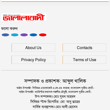
সিলেটে সড়ক দুর্ঘটনায় প্রাণ গেল যুবকের
ফলো করুন
ইউনূসকে সঙ্গে নিয়ে জুলাই স্মৃতি জাদুঘর উদ্বোধন করলেন
প্রধানমন্ত্রী
সিলেটে আরও দুইজনের মৃত্যু, হাসপাতালে ৩ শতাধিক
About Us
Contacts
Privacy Policy
Terms of Use
সম্পাদক ও প্রকাশক: আব্দুল খালিক
আইন-উপদেষ্টা: সিনিয়র এডভোকেট এ.কে.এম. ফয়েজ, বাংলাদেশ সুপ্রীম কোর্ট।
আইন-উপদেষ্টা: ব্যারিস্টার ফয়সাল দস্তগীর চৌধুরী, বাংলাদেশ সুপ্রীম কোর্ট।
উপ-সম্পাদকঃ মোঃ সুমন আহমদ
সিনিয়র স্টাফ রিপোর্টার: মো: আবু তাহের
সার্বিক ব্যবস্থাপকঃ মোঃ আলী হোসেন