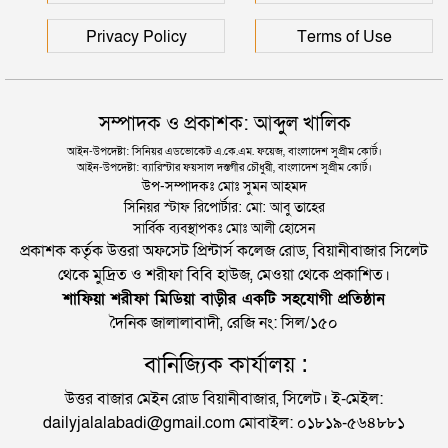
মন্ত্রণালয়ের ক্ষোভ
Privacy Policy
Terms of Use
সম্পাদক ও প্রকাশক: আব্দুল খালিক
আইন-উপদেষ্টা: সিনিয়র এডভোকেট এ.কে.এম. ফয়েজ, বাংলাদেশ সুপ্রীম কোর্ট।
আইন-উপদেষ্টা: ব্যারিস্টার ফয়সাল দস্তগীর চৌধুরী, বাংলাদেশ সুপ্রীম কোর্ট।
উপ-সম্পাদকঃ মোঃ সুমন আহমদ
সিনিয়র স্টাফ রিপোর্টার: মো: আবু তাহের
সার্বিক ব্যবস্থাপকঃ মোঃ আলী হোসেন
প্রকাশক কর্তৃক উত্তরা অফসেট প্রিন্টার্স কলেজ রোড, বিয়ানীবাজার সিলেট
থেকে মুদ্রিত ও শরীফা বিবি হাউজ, মেওয়া থেকে প্রকাশিত।
শাফিয়া শরীফা মিডিয়া বাড়ীর একটি সহযোগী প্রতিষ্ঠান
দৈনিক জালালাবাদী, রেজি নং: সিল/১৫০
বানিজ্যিক কার্যালয় :
উত্তর বাজার মেইন রোড বিয়ানীবাজার, সিলেট। ই-মেইল:
dailyjalalabadi@gmail.com মোবাইল: ০১৮১৯-৫৬৪৮৮১