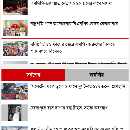
এনসিপি-জামায়াত নেতাসহ ১৫ জনের নামে মামলা
রাষ্ট্রপতি পদে আলোচনায় বিএনপির যেসব নেতার নাম
ঘনিষ্ঠ ভিডিও ফাঁসের জেরে এমপি নজরুলের বিরুদ্ধে
শ্যামনগরে বিক্ষোভ
বাংলাদেশ পিপলস লীগকে নিবন্ধন দিতে হাইকোর্টের নির্দেশ
সর্বশেষ
জনপ্রিয়
‘জুলাইয়ের গাদ্দার কার্ড’ নামে একটা কার্ড করতে চান
সিলেটের মহাসড়কে ৬ মাসে দুর্ঘটনায় ১১৭ জনের প্রাণহানি
নাসীরুদ্দীন পাটওয়ারী
‘স্বৈরাচার’ বিতাড়িত হওয়ার পর একটি ‘গুপ্ত বাহিনী’ ধীরে
জৈন্তাপুরে বাস চাপায় বৃদ্ধ নিহত, সড়ক অবরোধ
ধীরে আত্মপ্রকাশ করেছিল: প্রধানমন্ত্রী
নাটক কম করেন প্রিয়: প্রধানমন্ত্রীর উদ্দেশে নাহিদ ইসলাম
কুলাউড়া সীমান্তে ভারতের অভ্যন্তরে বিএসএফের গুলিতে